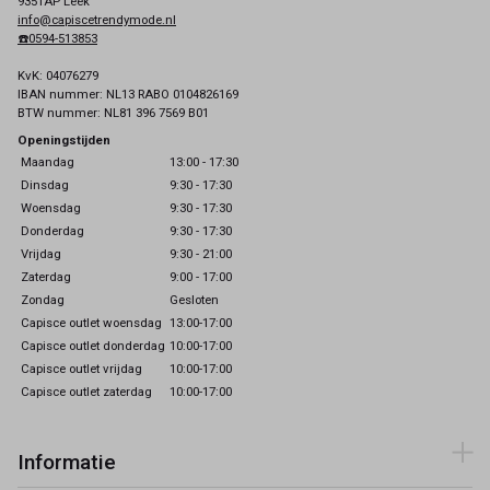
9351AP Leek
info@capiscetrendymode.nl
☎️0594-513853
KvK: 04076279
IBAN nummer: NL13 RABO 0104826169
BTW nummer: NL81 396 7569 B01
Openingstijden
Maandag
13:00 - 17:30
Dinsdag
9:30 - 17:30
Woensdag
9:30 - 17:30
Donderdag
9:30 - 17:30
Vrijdag
9:30 - 21:00
Zaterdag
9:00 - 17:00
Zondag
Gesloten
Capisce outlet woensdag
13:00-17:00
Capisce outlet donderdag
10:00-17:00
Capisce outlet vrijdag
10:00-17:00
Capisce outlet zaterdag
10:00-17:00
Informatie