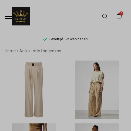
0
Levertijd 1-2 werkdagen
Aaiko
Home
Aaiko Lotty fringed ray
Lotty
fringed
ray
-
Capisce
Mode