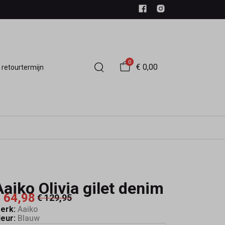
0
€ 0,00
 retourtermijn
Aaiko Olivia gilet denim
 64,98
€ 129,95
erk:
Aaiko
leur:
Blauw