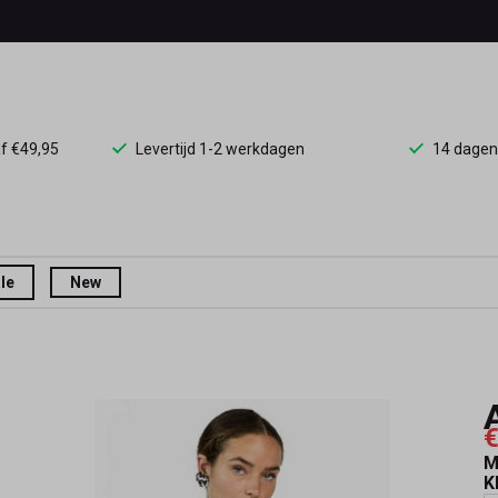
af €49,95
Levertijd 1-2 werkdagen
14 dagen
le
New
€
M
K