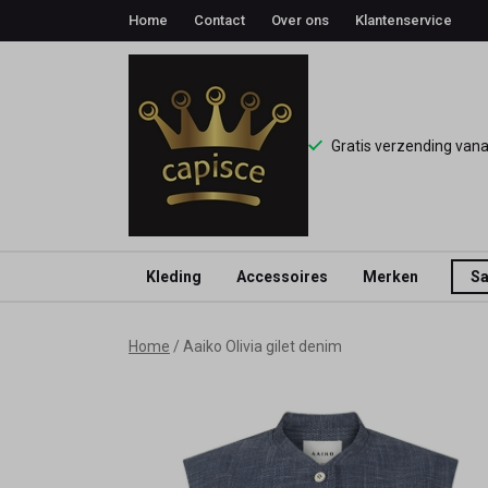
Home
Contact
Over ons
Klantenservice
Gratis verzending van
Kleding
Accessoires
Merken
Sa
Aaiko
Home
Aaiko Olivia gilet denim
Olivia
gilet
denim