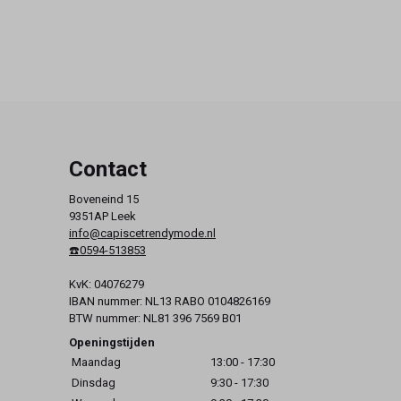
Contact
Boveneind 15
9351AP Leek
info@capiscetrendymode.nl
☎️0594-513853
KvK: 04076279
IBAN nummer: NL13 RABO 0104826169
BTW nummer: NL81 396 7569 B01
Openingstijden
Maandag
13:00 - 17:30
Dinsdag
9:30 - 17:30