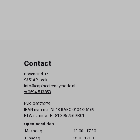
Contact
Boveneind 15
9351AP Leek
info@capiscetrendymode.nl
☎️0594-513853
KvK: 04076279
IBAN nummer: NL13 RABO 0104826169
BTW nummer: NL81 396 7569 B01
Openingstijden
Maandag
13:00 - 17:30
Dinsdag
9:30 - 17:30