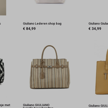
s
Giuliano Lederen shop bag
Giuliano Giul
€ 84,99
€ 34,99
sje met
Giuliano GIULIANO
Giuliano GIU