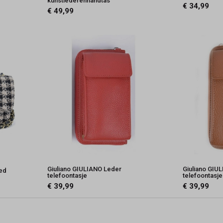
kunstlederenhandtas
€ 34,99
€ 49,99
Giuliano GIULIANO Leder
Giuliano GIU
eed
telefoontasje
telefoontasje
€ 39,99
€ 39,99