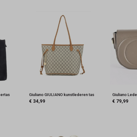
dertas
Giuliano GIULIANO kunstlederen tas
Giuliano Led
€ 34,99
€ 79,99