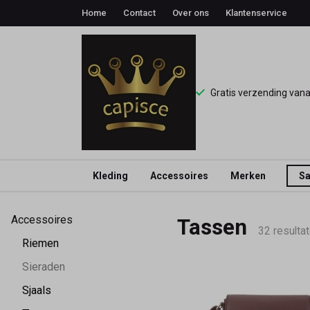
Home
Contact
Over ons
Klantenservice
Gratis verzending van
Kleding
Accessoires
Merken
Sa
Tassen
Accessoires
Tassen
-
32 resulta
Riemen
Capisce
Sieraden
Sjaals
Mode