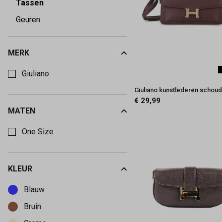
Tassen
Geuren
MERK
Kies een Merk om op te filteren
Giuliano
Giuliano kunstlederen schoud
€ 29,99
MATEN
Kies een Maten om op te filteren
One Size
KLEUR
Kies een Kleur om op te filteren
Blauw
Bruin