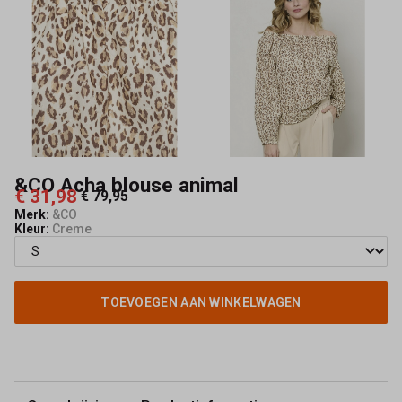
&CO Acha blouse animal
€ 31,98
€ 79,95
Merk:
&CO
Kleur:
Creme
TOEVOEGEN AAN WINKELWAGEN