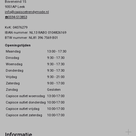
Boveneind 15
9351AP Leek
info@capiscetrendymode.nl
☎️0594-513853
KvK: 04076279
IBAN nummer: NL13 RABO 0104826169
BTW nummer: NL81 396 7569 B01
Openingstijden
Maandag
13:00 - 17:30
Dinsdag
9:30 - 17:30
Woensdag
9:30 - 17:30
Donderdag
9:30 - 17:30
Vrijdag
9:30 - 21:00
Zaterdag
9:00 - 17:00
Zondag
Gesloten
Capisce outlet woensdag
13:00-17:00
Capisce outlet donderdag
10:00-17:00
Capisce outlet vrijdag
10:00-17:00
Capisce outlet zaterdag
10:00-17:00
Informatie