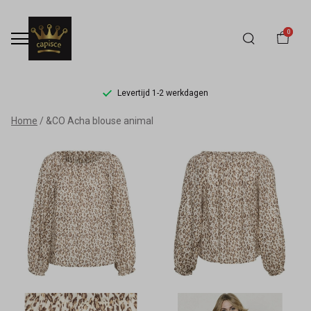
0
Levertijd 1-2 werkdagen
&CO
Home
&CO Acha blouse animal
Acha
blouse
animal
-
Capisce
Mode