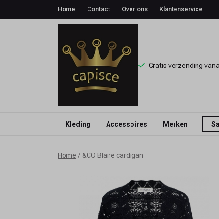
Home
Contact
Over ons
Klantenservice
Gratis verzending van
Kleding
Accessoires
Merken
Sa
&CO
Home
&CO Blaire cardigan
Blaire
cardigan
-