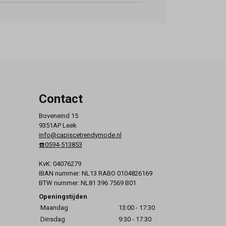
Contact
Boveneind 15
9351AP Leek
info@capiscetrendymode.nl
☎️0594-513853
KvK: 04076279
IBAN nummer: NL13 RABO 0104826169
BTW nummer: NL81 396 7569 B01
Openingstijden
Maandag
13:00 - 17:30
Dinsdag
9:30 - 17:30