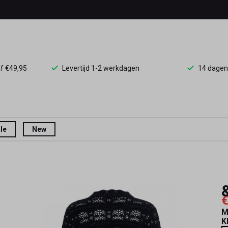
af €49,95
Levertijd 1-2 werkdagen
14 dagen
le
New
€
M
K