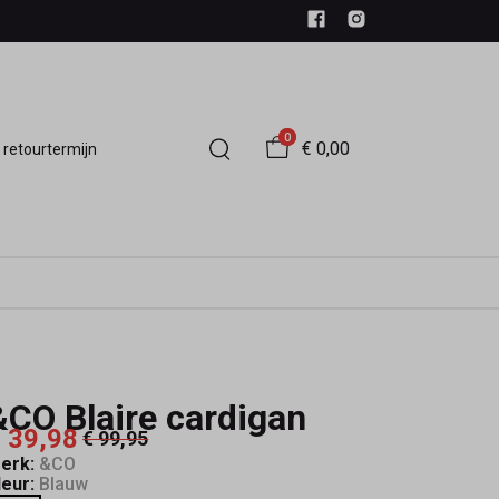
0
€ 0,00
 retourtermijn
&CO Blaire cardigan
 39,98
€ 99,95
erk:
&CO
leur:
Blauw