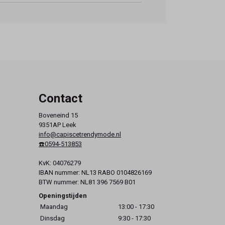
Contact
Boveneind 15
9351AP Leek
info@capiscetrendymode.nl
☎️0594-513853
KvK: 04076279
IBAN nummer: NL13 RABO 0104826169
BTW nummer: NL81 396 7569 B01
Openingstijden
Maandag
13:00 - 17:30
Dinsdag
9:30 - 17:30