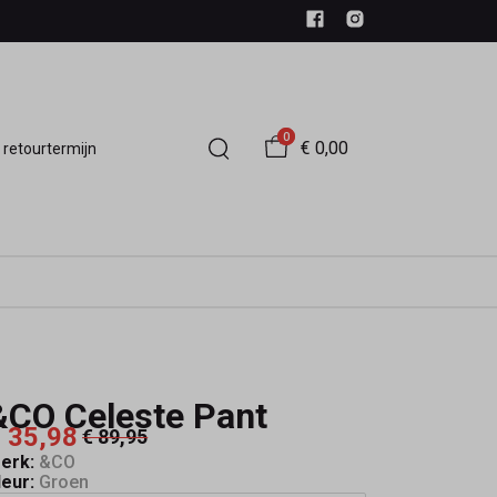
0
€ 0,00
 retourtermijn
&CO Celeste Pant
 35,98
€ 89,95
erk:
&CO
leur:
Groen