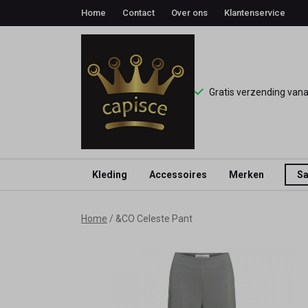
Home
Contact
Over ons
Klantenservice
Gratis verzending van
Kleding
Accessoires
Merken
Sa
&CO
Home
&CO Celeste Pant
Celeste
Pant
-