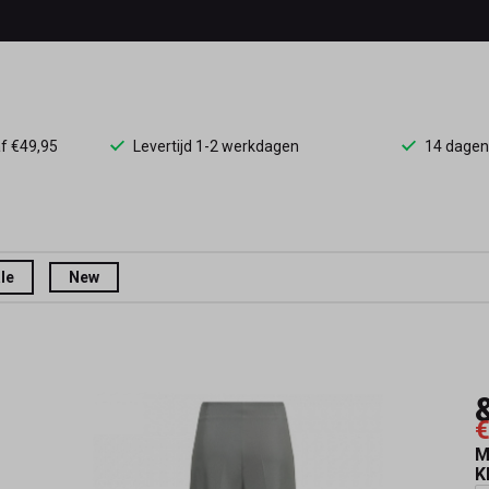
af €49,95
Levertijd 1-2 werkdagen
14 dagen
le
New
€
M
K