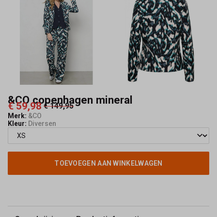
&CO copenhagen mineral
€ 59,98
€ 149,95
Merk:
&CO
Kleur:
Diversen
TOEVOEGEN AAN WINKELWAGEN