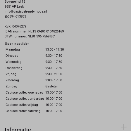
Boveneind 15
9351AP Leek
info@capiscetrendymode.nl
☎️0594-513853
KvK: 04076279
IBAN nummer: NL13 RABO 0104826169
BTW nummer: NL81 396 7569 B01
Openingstijden
Maandag
13:00 - 17:30
Dinsdag
9:30 - 17:30
Woensdag
9:30 - 17:30
Donderdag
9:30 - 17:30
Vrijdag
9:30 - 21:00
Zaterdag
9:00 - 17:00
Zondag
Gesloten
Capisce outlet woensdag
13:00-17:00
Capisce outlet donderdag
10:00-17:00
Capisce outlet vrijdag
10:00-17:00
Capisce outlet zaterdag
10:00-17:00
Informatie