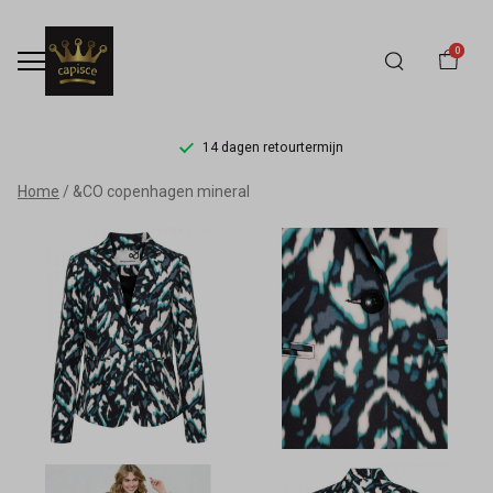
0
14 dagen retourtermijn
&CO
Home
&CO copenhagen mineral
copenhagen
mineral
-
Capisce
Mode