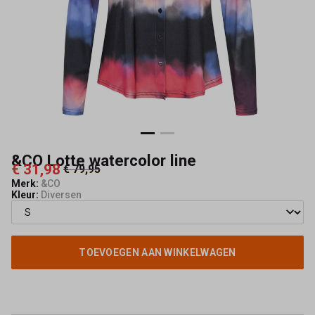
&CO Lotte watercolor line
€ 31,98
€ 79,95
Merk:
&CO
Kleur:
Diversen
TOEVOEGEN AAN WINKELWAGEN