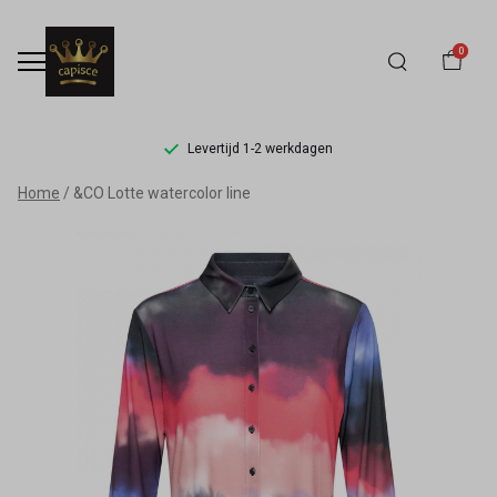
0
Levertijd 1-2 werkdagen
&CO
Home
&CO Lotte watercolor line
Lotte
watercolor
line
-
Capisce
Mode