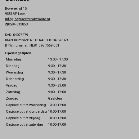
Boveneind 15
9351AP Leek
info@capiscetrendymode.nl
☎️0594-513853
KvK: 04076279
IBAN nummer: NL13 RABO 0104826169
BTW nummer: NL81 396 7569 B01
Openingstijden
Maandag
13:00 - 17:30
Dinsdag
9:30 - 17:30
Woensdag
9:30 - 17:30
Donderdag
9:30 - 17:30
Vrijdag
9:30 - 21:00
Zaterdag
9:00 - 17:00
Zondag
Gesloten
Capisce outlet woensdag
13:00-17:00
Capisce outlet donderdag
10:00-17:00
Capisce outlet vrijdag
10:00-17:00
Capisce outlet zaterdag
10:00-17:00