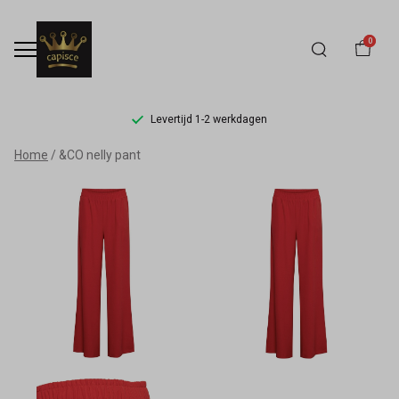
0
Levertijd 1-2 werkdagen
&CO
Home
&CO nelly pant
nelly
pant
-
Capisce
Mode