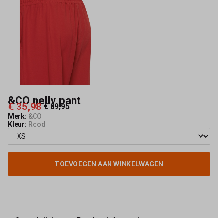
&CO nelly pant
€ 35,98
€ 89,95
Merk:
&CO
Kleur:
Rood
TOEVOEGEN AAN WINKELWAGEN