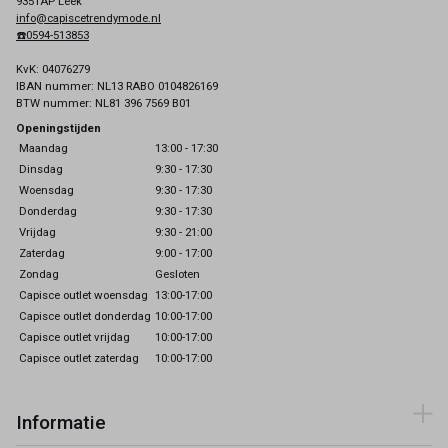
9351AP Leek
info@capiscetrendymode.nl
☎️0594-513853
KvK: 04076279
IBAN nummer: NL13 RABO 0104826169
BTW nummer: NL81 396 7569 B01
Openingstijden
Maandag
13:00 - 17:30
Dinsdag
9:30 - 17:30
Woensdag
9:30 - 17:30
Donderdag
9:30 - 17:30
Vrijdag
9:30 - 21:00
Zaterdag
9:00 - 17:00
Zondag
Gesloten
Capisce outlet woensdag
13:00-17:00
Capisce outlet donderdag
10:00-17:00
Capisce outlet vrijdag
10:00-17:00
Capisce outlet zaterdag
10:00-17:00
Informatie