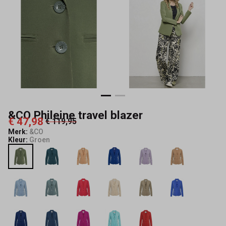
&CO Phileine travel blazer
€ 47,98
€ 119,95
Merk:
&CO
Kleur:
Groen