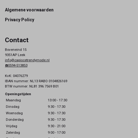
Footer
Algemene voorwaarden
Privacy Policy
Contact
Boveneind 15
9351AP Leek
info@capiscetrendymode.nl
☎️0594-513853
KvK: 04076279
IBAN nummer: NL13 RABO 0104826169
BTW nummer: NL81 396 7569 B01
Openingstijden
Maandag
13:00 - 17:30
Dinsdag
9:30 - 17:30
Woensdag
9:30 - 17:30
Donderdag
9:30 - 17:30
Vrijdag
9:30 - 21:00
Zaterdag
9:00 - 17:00