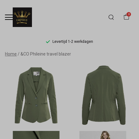
0
Levertijd 1-2 werkdagen
&CO
Home
&CO Phileine travel blazer
Phileine
travel
blazer
-
Capisce
Mode