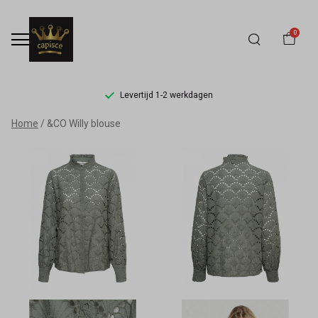
0
Levertijd 1-2 werkdagen
&CO
Home
&CO Willy blouse
Willy
blouse
-
Capisce
Mode