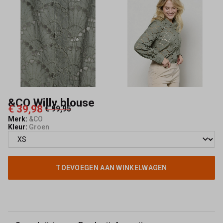
&CO Willy blouse
€ 39,98
€ 99,95
Merk:
&CO
Kleur:
Groen
TOEVOEGEN AAN WINKELWAGEN