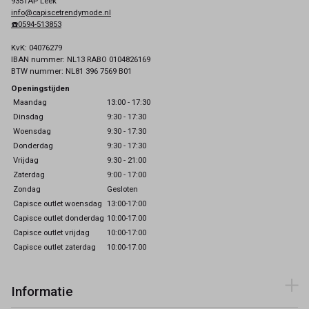
9351AP Leek
info@capiscetrendymode.nl
☎️0594-513853
KvK: 04076279
IBAN nummer: NL13 RABO 0104826169
BTW nummer: NL81 396 7569 B01
Openingstijden
Maandag
13:00 - 17:30
Dinsdag
9:30 - 17:30
Woensdag
9:30 - 17:30
Donderdag
9:30 - 17:30
Vrijdag
9:30 - 21:00
Zaterdag
9:00 - 17:00
Zondag
Gesloten
Capisce outlet woensdag
13:00-17:00
Capisce outlet donderdag
10:00-17:00
Capisce outlet vrijdag
10:00-17:00
Capisce outlet zaterdag
10:00-17:00
Informatie