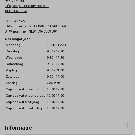
9351AP Leek
info@capiscetrendymode.nl
☎️0594-513853
KvK: 04076279
IBAN nummer: NL13 RABO 0104826169
BTW nummer: NL81 396 7569 B01
Openingstijden
Maandag
13:00 - 17:30
Dinsdag
9:30 - 17:30
Woensdag
9:30 - 17:30
Donderdag
9:30 - 17:30
Vrijdag
9:30 - 21:00
Zaterdag
9:00 - 17:00
Zondag
Gesloten
Capisce outlet woensdag
13:00-17:00
Capisce outlet donderdag
10:00-17:00
Capisce outlet vrijdag
10:00-17:00
Capisce outlet zaterdag
10:00-17:00
Informatie