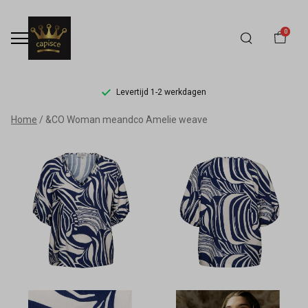
0
Levertijd 1-2 werkdagen
&CO
Home
&CO Woman meandco Amelie weave
Woman
meandco
Amelie
weave
-
Capisce