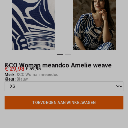
Mode
&CO Woman meandco Amelie weave
€ 29,98
€ 59,95
Merk:
&CO Woman meandco
Kleur:
Blauw
TOEVOEGEN AAN WINKELWAGEN