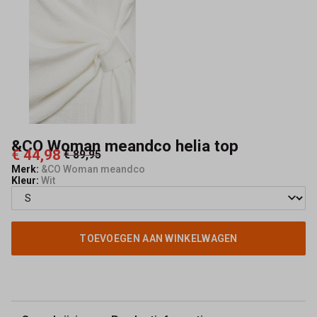
Mode
&CO Woman meandco helia top
€ 44,98
€ 89,95
Merk:
&CO Woman meandco
Kleur:
Wit
TOEVOEGEN AAN WINKELWAGEN