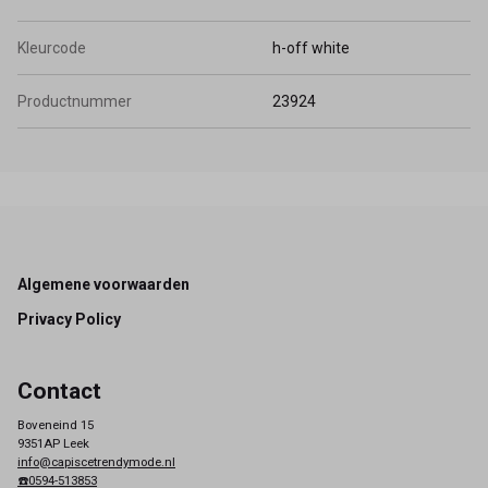
Kleurcode
h-off white
Productnummer
23924
Footer
Algemene voorwaarden
Privacy Policy
Contact
Boveneind 15
9351AP Leek
info@capiscetrendymode.nl
☎️0594-513853