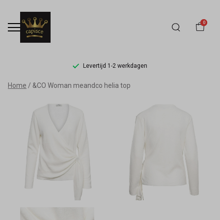
0
Levertijd 1-2 werkdagen
&CO
Home
&CO Woman meandco helia top
Woman
meandco
helia
top
-
Capisce