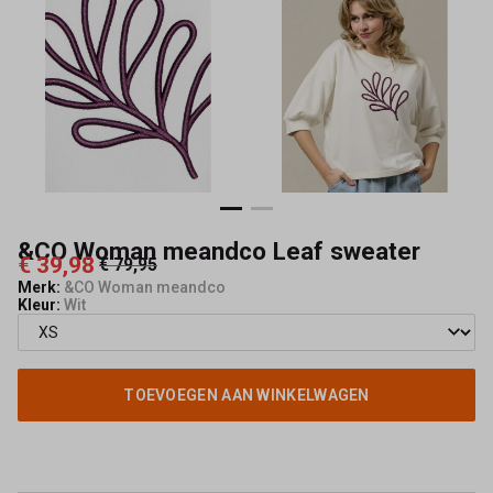
Mode
&CO Woman meandco Leaf sweater
€ 39,98
€ 79,95
Merk:
&CO Woman meandco
Kleur:
Wit
TOEVOEGEN AAN WINKELWAGEN