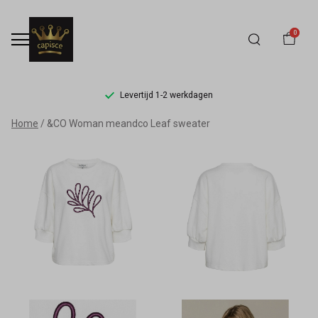
0
Levertijd 1-2 werkdagen
&CO
Home
&CO Woman meandco Leaf sweater
Woman
meandco
Leaf
sweater
-
Capisce