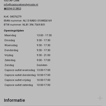
9351AP Leek
info@capiscetrendymode.nl
☎️0594-513853
KvK: 04076279
IBAN nummer: NL13 RABO 0104826169
BTW nummer: NL81 396 7569 B01
Openingstijden
Maandag
13:00 - 17:30
Dinsdag
9:30 - 17:30
Woensdag
9:30 - 17:30
Donderdag
9:30 - 17:30
Vrijdag
9:30 - 21:00
Zaterdag
9:00 - 17:00
Zondag
Gesloten
Capisce outlet woensdag
13:00-17:00
Capisce outlet donderdag
10:00-17:00
Capisce outlet vrijdag
10:00-17:00
Capisce outlet zaterdag
10:00-17:00
Informatie