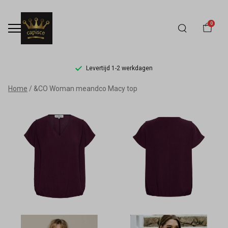
0
Levertijd 1-2 werkdagen
&CO
Home
&CO Woman meandco Macy top
Woman
meandco
Macy
top
-
Capisce