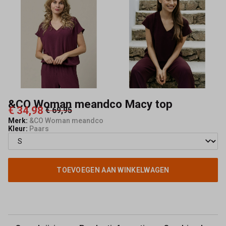
Mode
&CO Woman meandco Macy top
€ 34,98
€ 69,95
Merk:
&CO Woman meandco
Kleur:
Paars
TOEVOEGEN AAN WINKELWAGEN