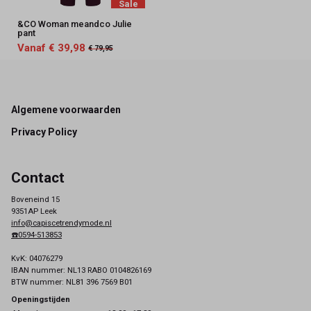
Sale
&CO Woman meandco Julie
pant
Vanaf € 39,98
€ 79,95
Footer
Algemene voorwaarden
Privacy Policy
Contact
Boveneind 15
9351AP Leek
info@capiscetrendymode.nl
☎️0594-513853
KvK: 04076279
IBAN nummer: NL13 RABO 0104826169
BTW nummer: NL81 396 7569 B01
Openingstijden