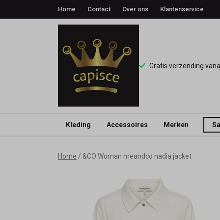
Home
Contact
Over ons
Klantenservice
Gratis verzending van
Kleding
Accessoires
Merken
Sa
&CO
Home
&CO Woman meandco nadia jacket
Woman
meandco
nadia