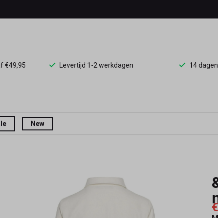
af €49,95
Levertijd 1-2 werkdagen
14 dagen
le
New
€