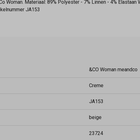
&Co Woman. Materiaal: 89% Polyester - 7% Linnen - 4% Elastaan
rtikelnummer JA153
&CO Woman meandco
Creme
JA153
beige
23724