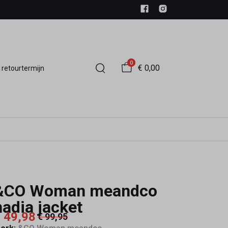
0
€ 0,00
 retourtermijn
&CO Woman meandco
nadia jacket
 49,98
€ 99,95