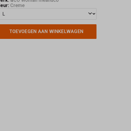
erk:
&CO Woman meandco
leur:
Creme
TOEVOEGEN AAN WINKELWAGEN