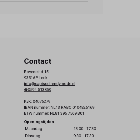
Contact
Boveneind 15
9351AP Leek
info@capiscetrendymode.nl
☎️0594-513853
KvK: 04076279
IBAN nummer: NL13 RABO 0104826169
BTW nummer: NL81 396 7569 B01
Openingstijden
Maandag
13:00 - 17:30
Dinsdag
9:30 - 17:30