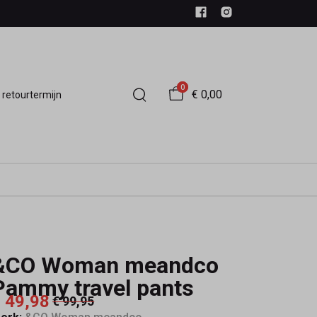
0
€ 0,00
 retourtermijn
&CO Woman meandco
Pammy travel pants
 49,98
€ 99,95