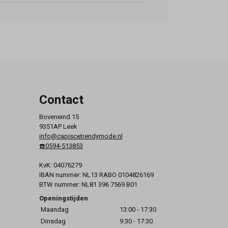
Contact
Boveneind 15
9351AP Leek
info@capiscetrendymode.nl
☎️0594-513853
KvK: 04076279
IBAN nummer: NL13 RABO 0104826169
BTW nummer: NL81 396 7569 B01
Openingstijden
Maandag
13:00 - 17:30
Dinsdag
9:30 - 17:30