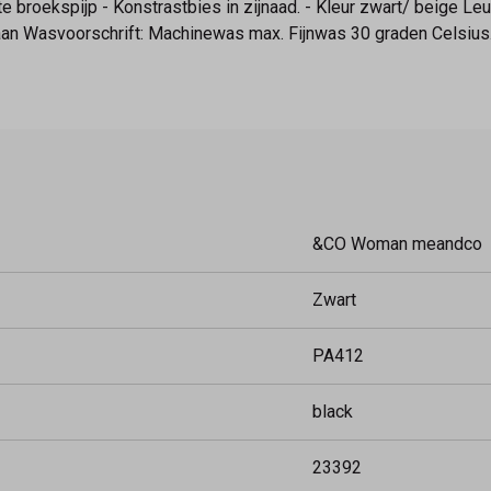
te broekspijp - Konstrastbies in zijnaad. - Kleur zwart/ beige 
n Wasvoorschrift: Machinewas max. Fijnwas 30 graden Celsius. 
&CO Woman meandco
Zwart
PA412
black
23392