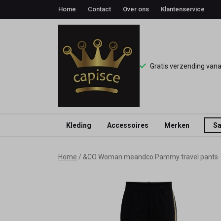
Home
Contact
Over ons
Klantenservice
Gratis verzending van
Kleding
Accessoires
Merken
Sa
&CO
Home
&CO Woman meandco Pammy travel pants
Woman
meandco
Pammy