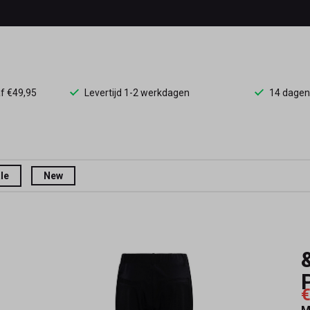
af €49,95
Levertijd 1-2 werkdagen
14 dagen
le
New
€