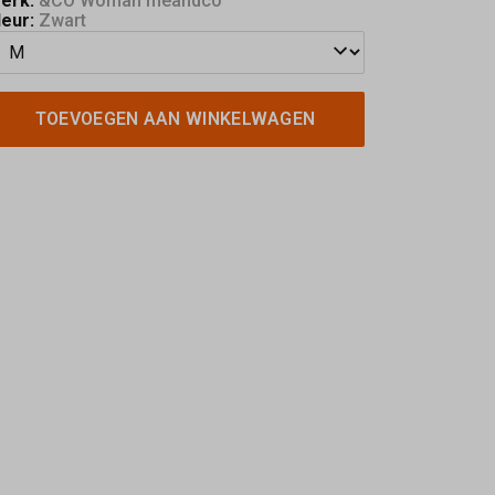
erk:
&CO Woman meandco
leur:
Zwart
TOEVOEGEN AAN WINKELWAGEN