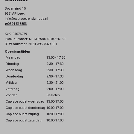
Boveneind 15
9351AP Leek
info@capiscetrendymode.nl
☎️0594-513853
KvK: 04076279
IBAN nummer: NL13 RABO 0104826169
BTW nummer: NL81 396 7569 B01
Openingstijden
Maandag
13:00 - 17:30
Dinsdag
9:30 - 17:30
Woensdag
9:30 - 17:30
Donderdag
9:30 - 17:30
Vrijdag
9:30 - 21:00
Zaterdag
9:00 - 17:00
Zondag
Gesloten
Capisce outlet woensdag
13:00-17:00
Capisce outlet donderdag
10:00-17:00
Capisce outlet vrijdag
10:00-17:00
Capisce outlet zaterdag
10:00-17:00