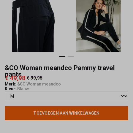
Capisce
Mode
&CO Woman meandco Pammy travel
pants
€ 49,98
€ 99,95
Merk:
&CO Woman meandco
Kleur:
Blauw
TOEVOEGEN AAN WINKELWAGEN