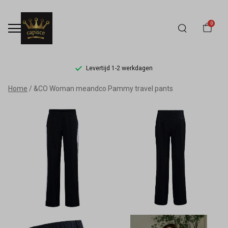
0
Levertijd 1-2 werkdagen
&CO
Home
&CO Woman meandco Pammy travel pants
Woman
meandco
Pammy
travel
pants
-