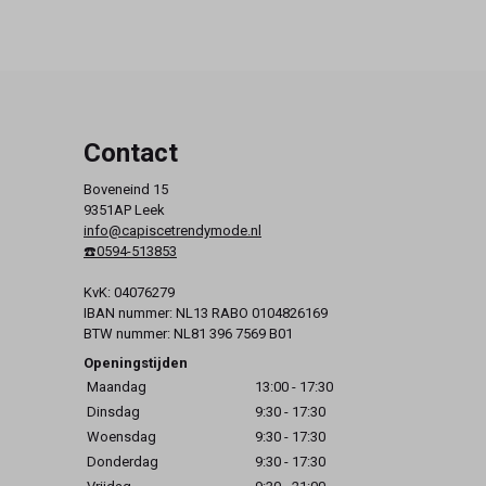
Contact
Boveneind 15
9351AP Leek
info@capiscetrendymode.nl
☎️0594-513853
KvK: 04076279
IBAN nummer: NL13 RABO 0104826169
BTW nummer: NL81 396 7569 B01
Openingstijden
Maandag
13:00 - 17:30
Dinsdag
9:30 - 17:30
Woensdag
9:30 - 17:30
Donderdag
9:30 - 17:30