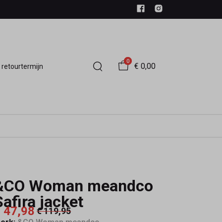
0
€ 0,00
 retourtermijn
&CO Woman meandco
Safira jacket
 47,98
€ 119,95