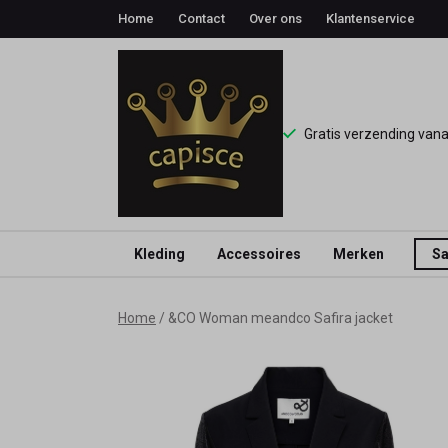
Home
Contact
Over ons
Klantenservice
Gratis verzending van
Kleding
Accessoires
Merken
Sa
&CO
Home
&CO Woman meandco Safira jacket
Woman
meandco
Safira