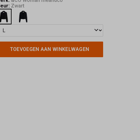
erk:
&CO Woman meandco
leur:
Zwart
TOEVOEGEN AAN WINKELWAGEN