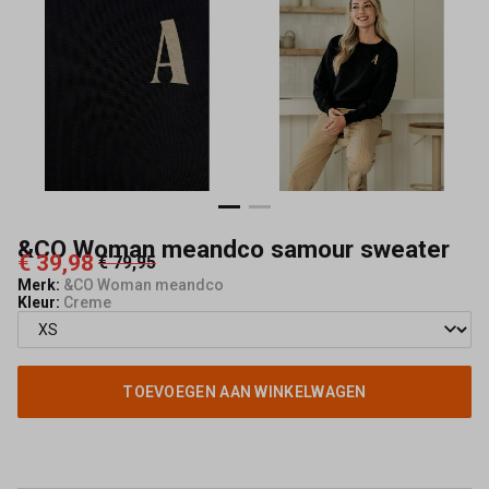
Mode
&CO Woman meandco samour sweater
€ 39,98
€ 79,95
Merk:
&CO Woman meandco
Kleur:
Creme
TOEVOEGEN AAN WINKELWAGEN