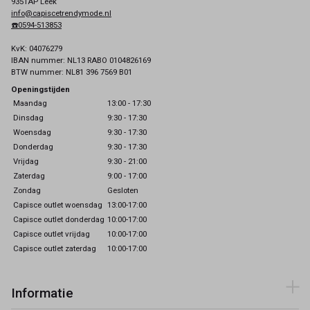
9351AP Leek
info@capiscetrendymode.nl
☎️0594-513853
KvK: 04076279
IBAN nummer: NL13 RABO 0104826169
BTW nummer: NL81 396 7569 B01
Openingstijden
Maandag
13:00 - 17:30
Dinsdag
9:30 - 17:30
Woensdag
9:30 - 17:30
Donderdag
9:30 - 17:30
Vrijdag
9:30 - 21:00
Zaterdag
9:00 - 17:00
Zondag
Gesloten
Capisce outlet woensdag
13:00-17:00
Capisce outlet donderdag
10:00-17:00
Capisce outlet vrijdag
10:00-17:00
Capisce outlet zaterdag
10:00-17:00
Informatie