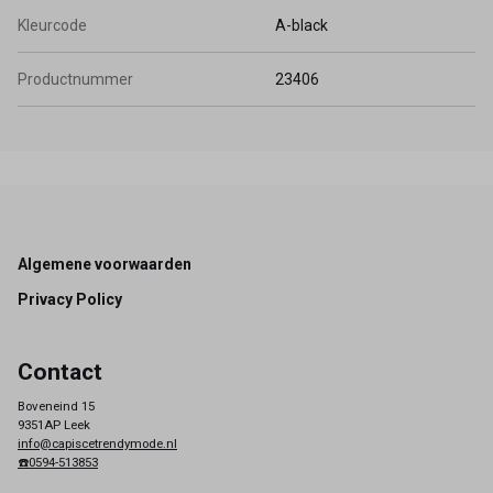
Kleurcode
A-black
Productnummer
23406
Footer
Algemene voorwaarden
Privacy Policy
Contact
Boveneind 15
9351AP Leek
info@capiscetrendymode.nl
☎️0594-513853