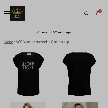
0
Levertijd 1-2 werkdagen
&CO
Home
&CO Woman meandco Samour top
Woman
meandco
Samour
top
-
Capisce