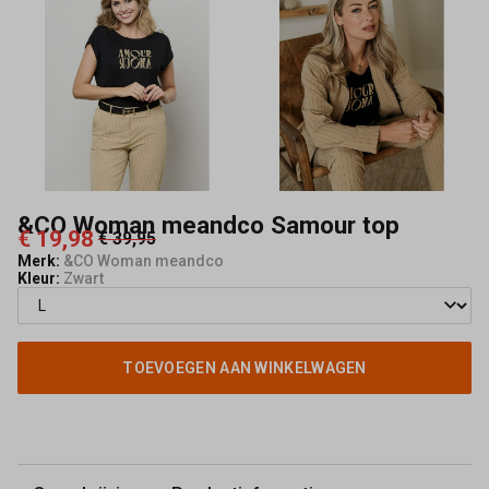
Mode
&CO Woman meandco Samour top
€ 19,98
€ 39,95
Merk:
&CO Woman meandco
Kleur:
Zwart
TOEVOEGEN AAN WINKELWAGEN