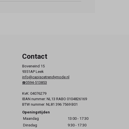
Contact
Boveneind 15
9351AP Leek
info@capiscetrendymode.nl
☎️0594-513853
KvK: 04076279
IBAN nummer: NL13 RABO 0104826169
BTW nummer: NL81 396 7569 B01
Openingstijden
Maandag
13:00 - 17:30
Dinsdag
9:30 - 17:30