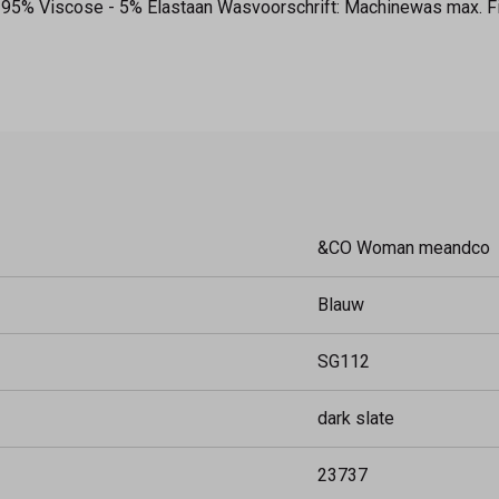
al: 95% Viscose - 5% Elastaan Wasvoorschrift: Machinewas max. Fi
&CO Woman meandco
Blauw
SG112
dark slate
23737