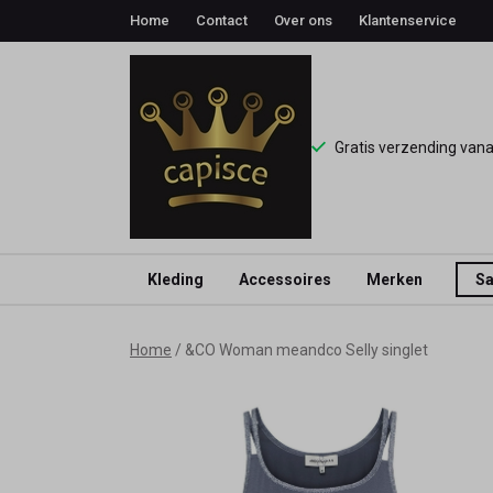
Home
Contact
Over ons
Klantenservice
Gratis verzending van
Kleding
Accessoires
Merken
Sa
&CO
Home
&CO Woman meandco Selly singlet
Woman
meandco
Selly