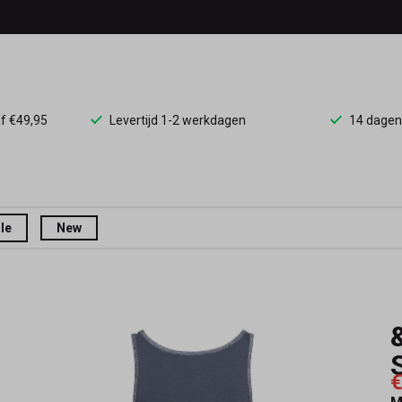
af €49,95
Levertijd 1-2 werkdagen
14 dagen
le
New
€