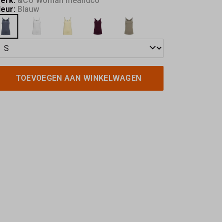
erk:
&CO Woman meandco
leur:
Blauw
TOEVOEGEN AAN WINKELWAGEN