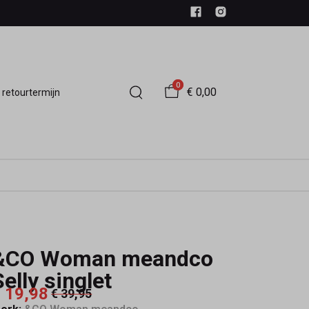
0
€ 0,00
 retourtermijn
&CO Woman meandco
Selly singlet
 19,98
€ 39,95