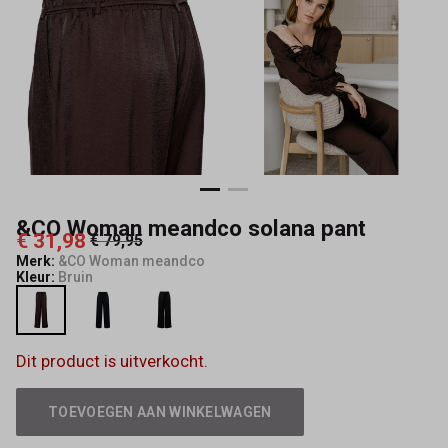
Mode
&CO Woman meandco solana pant
€ 31,98
€ 79,95
Merk:
&CO Woman meandco
Kleur:
Bruin
Dit product is uitverkocht.
TOEVOEGEN AAN WINKELWAGEN