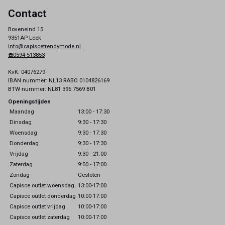
Contact
Boveneind 15
9351AP Leek
info@capiscetrendymode.nl
☎️0594-513853
KvK: 04076279
IBAN nummer: NL13 RABO 0104826169
BTW nummer: NL81 396 7569 B01
Openingstijden
Maandag
13:00 - 17:30
Dinsdag
9:30 - 17:30
Woensdag
9:30 - 17:30
Donderdag
9:30 - 17:30
Vrijdag
9:30 - 21:00
Zaterdag
9:00 - 17:00
Zondag
Gesloten
Capisce outlet woensdag
13:00-17:00
Capisce outlet donderdag
10:00-17:00
Capisce outlet vrijdag
10:00-17:00
Capisce outlet zaterdag
10:00-17:00