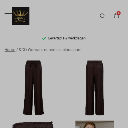
0
Levertijd 1-2 werkdagen
&CO
Home
&CO Woman meandco solana pant
Woman
meandco
solana
pant
-
Capisce