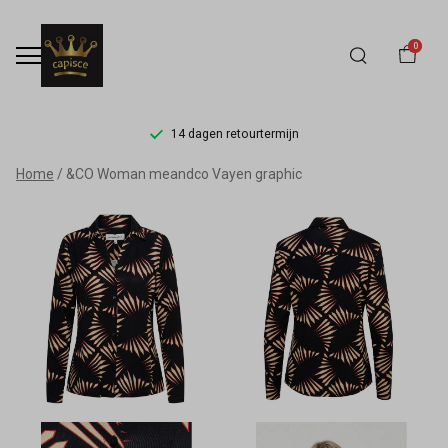
0
14 dagen retourtermijn
&CO
Home
&CO Woman meandco Vayen graphic
Woman
meandco
Vayen
graphic
-
Capisce