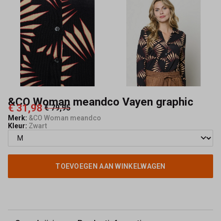
Mode
&CO Woman meandco Vayen graphic
€ 31,98
€ 79,95
Merk:
&CO Woman meandco
Kleur:
Zwart
TOEVOEGEN AAN WINKELWAGEN