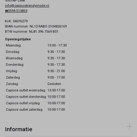
9351AP Leek
info@capiscetrendymode.nl
☎️0594-513853
KvK: 04076279
IBAN nummer: NL13 RABO 0104826169
BTW nummer: NL81 396 7569 B01
Openingstijden
Maandag
13:00 - 17:30
Dinsdag
9:30 - 17:30
Woensdag
9:30 - 17:30
Donderdag
9:30 - 17:30
Vrijdag
9:30 - 21:00
Zaterdag
9:00 - 17:00
Zondag
Gesloten
Capisce outlet woensdag
13:00-17:00
Capisce outlet donderdag
10:00-17:00
Capisce outlet vrijdag
10:00-17:00
Capisce outlet zaterdag
10:00-17:00
Informatie