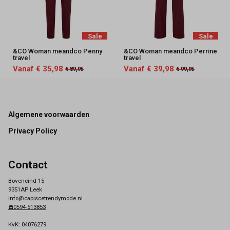
Sale
Sale
&CO Woman meandco Penny
&CO Woman meandco Perrine
travel
travel
Vanaf € 35,98
Vanaf € 39,98
€ 89,95
€ 99,95
Footer
Algemene voorwaarden
Privacy Policy
Contact
Boveneind 15
9351AP Leek
info@capiscetrendymode.nl
☎️0594-513853
KvK: 04076279