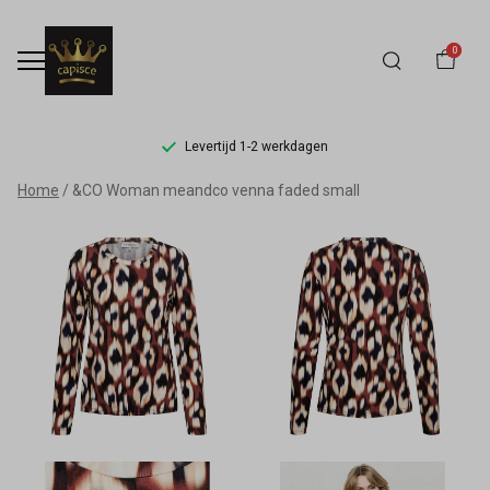
0
Levertijd 1-2 werkdagen
&CO
Home
&CO Woman meandco venna faded small
Woman
meandco
venna
faded
small
-