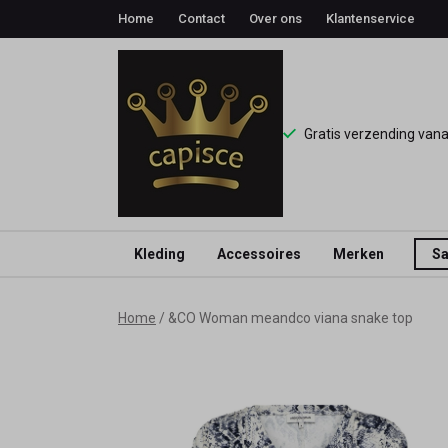
Home
Contact
Over ons
Klantenservice
Gratis verzending van
Kleding
Accessoires
Merken
Sa
&CO
Home
&CO Woman meandco viana snake top
Woman
meandco
viana