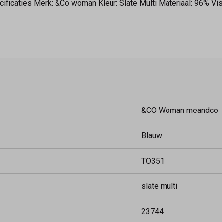
pecificaties Merk: &Co woman Kleur: Slate Multi Materiaal: 96% 
&CO Woman meandco
Blauw
TO351
slate multi
23744