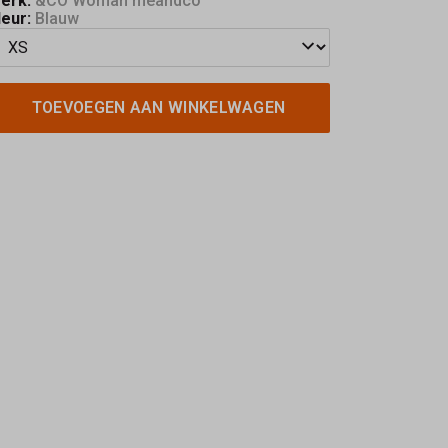
erk:
&CO Woman meandco
leur:
Blauw
TOEVOEGEN AAN WINKELWAGEN