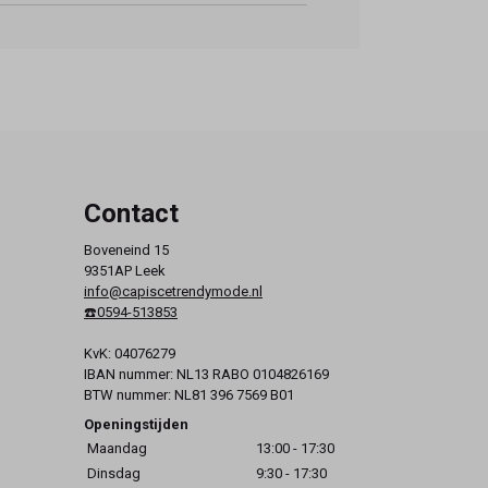
Contact
Boveneind 15
9351AP Leek
info@capiscetrendymode.nl
☎️0594-513853
KvK: 04076279
IBAN nummer: NL13 RABO 0104826169
BTW nummer: NL81 396 7569 B01
Openingstijden
Maandag
13:00 - 17:30
Dinsdag
9:30 - 17:30