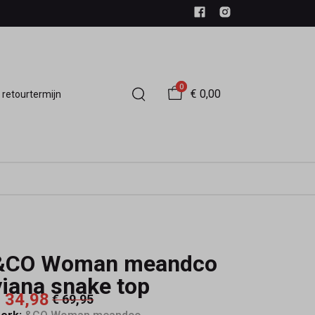
0
€ 0,00
 retourtermijn
&CO Woman meandco
viana snake top
 34,98
€ 69,95