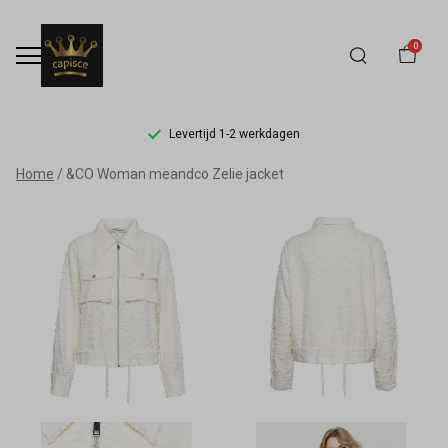
0
Levertijd 1-2 werkdagen
&CO
Home
&CO Woman meandco Zelie jacket
Woman
meandco
Zelie
jacket
-
Capisce