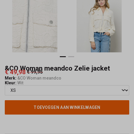
Mode
&CO Woman meandco Zelie jacket
€ 49,98
€ 99,95
Merk:
&CO Woman meandco
Kleur:
Wit
TOEVOEGEN AAN WINKELWAGEN