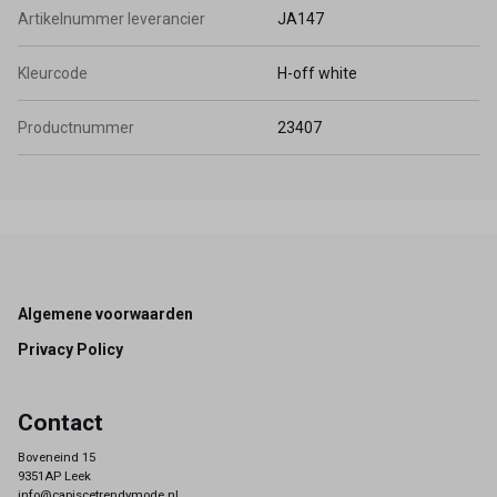
Artikelnummer leverancier
JA147
Kleurcode
H-off white
Productnummer
23407
Footer
Algemene voorwaarden
Privacy Policy
Contact
Boveneind 15
9351AP Leek
info@capiscetrendymode.nl