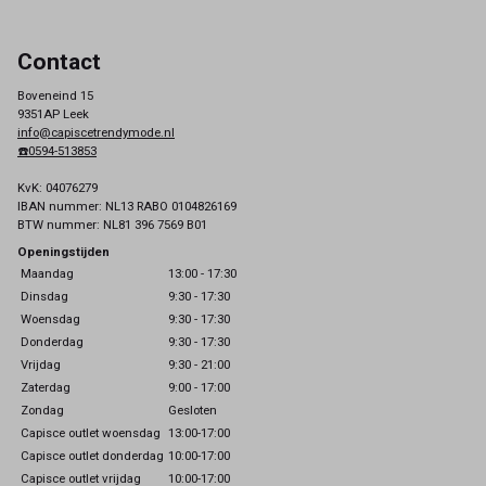
Contact
Boveneind 15
9351AP Leek
info@capiscetrendymode.nl
☎️0594-513853
KvK: 04076279
IBAN nummer: NL13 RABO 0104826169
BTW nummer: NL81 396 7569 B01
Openingstijden
Maandag
13:00 - 17:30
Dinsdag
9:30 - 17:30
Woensdag
9:30 - 17:30
Donderdag
9:30 - 17:30
Vrijdag
9:30 - 21:00
Zaterdag
9:00 - 17:00
Zondag
Gesloten
Capisce outlet woensdag
13:00-17:00
Capisce outlet donderdag
10:00-17:00
Capisce outlet vrijdag
10:00-17:00