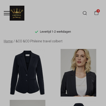
0
Levertijd 1-2 werkdagen
&CO
Home
&CO &CO Phileine travel colbert
Phileine
travel
colbert
-
Capisce
Mode