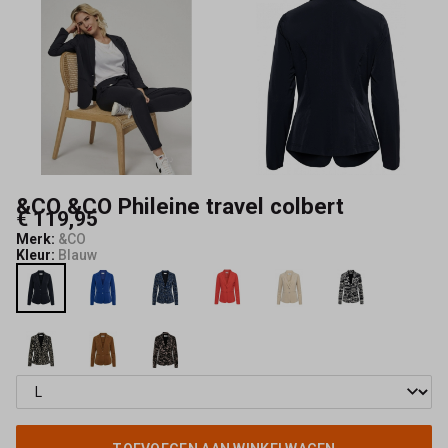
&CO &CO Phileine travel colbert
€ 119,95
Merk:
&CO
Kleur:
Blauw