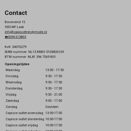
Contact
Boveneind 15
9351AP Leek
info@capiscetrendymode.nl
☎️0594-513853
KvK: 04076279
IBAN nummer: NL13 RABO 0104826169
BTW nummer: NL81 396 7569 B01
Openingstijden
Maandag
13:00 - 17:30
Dinsdag
9:30 - 17:30
Woensdag
9:30 - 17:30
Donderdag
9:30 - 17:30
Vrijdag
9:30 - 21:00
Zaterdag
9:00 - 17:00
Zondag
Gesloten
Capisce outlet woensdag
13:00-17:00
Capisce outlet donderdag
10:00-17:00
Capisce outlet vrijdag
10:00-17:00