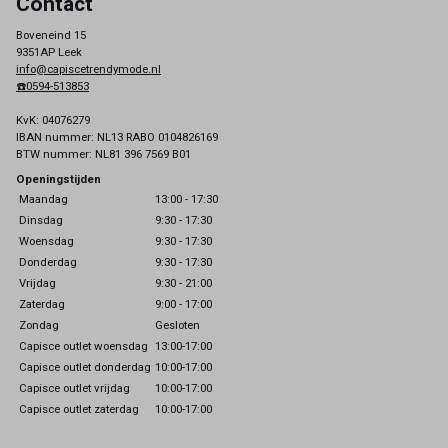
Contact
Boveneind 15
9351AP Leek
info@capiscetrendymode.nl
☎️0594-513853
KvK: 04076279
IBAN nummer: NL13 RABO 0104826169
BTW nummer: NL81 396 7569 B01
Openingstijden
Maandag
13:00 - 17:30
Dinsdag
9:30 - 17:30
Woensdag
9:30 - 17:30
Donderdag
9:30 - 17:30
Vrijdag
9:30 - 21:00
Zaterdag
9:00 - 17:00
Zondag
Gesloten
Capisce outlet woensdag
13:00-17:00
Capisce outlet donderdag
10:00-17:00
Capisce outlet vrijdag
10:00-17:00
Capisce outlet zaterdag
10:00-17:00