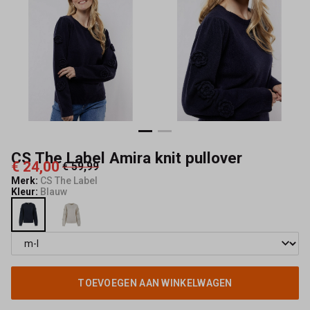
Capisce
Mode
CS The Label Amira knit pullover
€ 24,00
€ 59,99
Merk:
CS The Label
Kleur:
Blauw
TOEVOEGEN AAN WINKELWAGEN