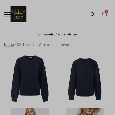
0
Levertijd 1-2 werkdagen
CS
Home
CS The Label Amira knit pullover
The
Label
Amira
knit
pullover
-