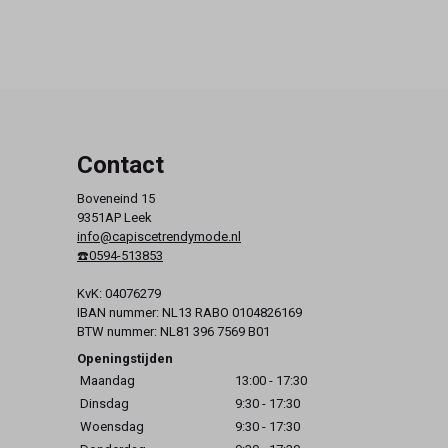
Contact
Boveneind 15
9351AP Leek
info@capiscetrendymode.nl
☎️0594-513853
KvK: 04076279
IBAN nummer: NL13 RABO 0104826169
BTW nummer: NL81 396 7569 B01
Openingstijden
Maandag
13:00 - 17:30
Dinsdag
9:30 - 17:30
Woensdag
9:30 - 17:30