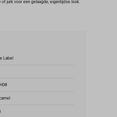
f jurk voor een gelaagde, eigentijdse look.
e Label
H08
 camel
4