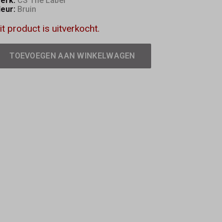
erk:
CS The Label
leur:
Bruin
it product is uitverkocht.
TOEVOEGEN AAN WINKELWAGEN