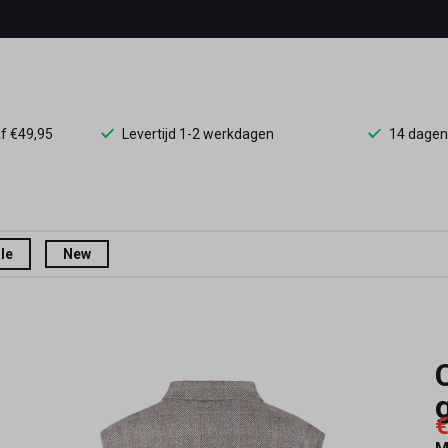
af €49,95
Levertijd 1-2 werkdagen
14 dagen
le
New
g
€