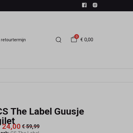
0
€ 0,00
 retourtermijn
CS The Label Guusje
ilet
 24,00
€ 59,99