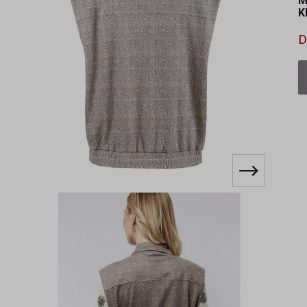
M
K
D