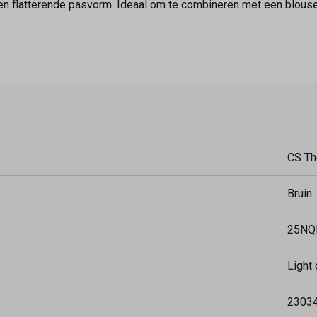
n flatterende pasvorm. Ideaal om te combineren met een blouse o
CS Th
Bruin
25NQ
Light
2303