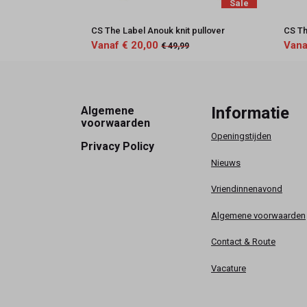
Sale
CS The Label Anouk knit pullover
CS Th
Vanaf € 20,00
Vana
€ 49,99
Footer
Informatie
Algemene
voorwaarden
Openingstijden
Privacy Policy
Nieuws
Vriendinnenavond
Algemene voorwaarden
Contact & Route
Vacature