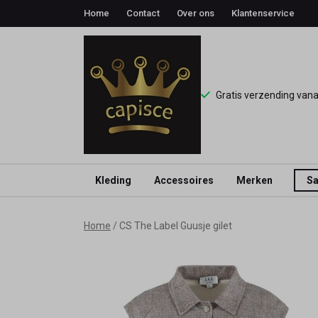
Home
Contact
Over ons
Klantenservice
Gratis verzending van
Kleding
Accessoires
Merken
Sa
CS
Home
CS The Label Guusje gilet
The
Label
Guusje