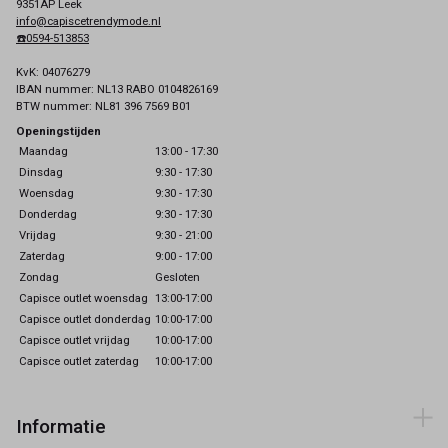
9351AP Leek
info@capiscetrendymode.nl
☎️0594-513853
KvK: 04076279
IBAN nummer: NL13 RABO 0104826169
BTW nummer: NL81 396 7569 B01
Openingstijden
Maandag
13:00 - 17:30
Dinsdag
9:30 - 17:30
Woensdag
9:30 - 17:30
Donderdag
9:30 - 17:30
Vrijdag
9:30 - 21:00
Zaterdag
9:00 - 17:00
Zondag
Gesloten
Capisce outlet woensdag
13:00-17:00
Capisce outlet donderdag
10:00-17:00
Capisce outlet vrijdag
10:00-17:00
Capisce outlet zaterdag
10:00-17:00
Informatie