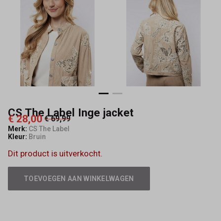
Mode
CS The Label Inge jacket
€ 28,00
€ 69,99
Merk:
CS The Label
Kleur:
Bruin
Dit product is uitverkocht.
TOEVOEGEN AAN WINKELWAGEN