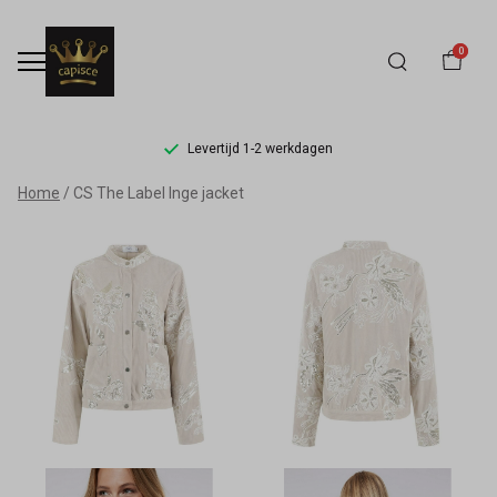
0
Levertijd 1-2 werkdagen
CS
Home
CS The Label Inge jacket
The
Label
Inge
jacket
-
Capisce