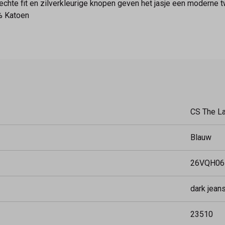
 rechte fit en zilverkleurige knopen geven het jasje een moderne 
% Katoen
CS The L
Blauw
26VQH06
dark jean
23510