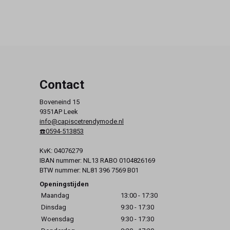
Contact
Boveneind 15
9351AP Leek
info@capiscetrendymode.nl
☎️0594-513853
KvK: 04076279
IBAN nummer: NL13 RABO 0104826169
BTW nummer: NL81 396 7569 B01
Openingstijden
Maandag
13:00 - 17:30
Dinsdag
9:30 - 17:30
Woensdag
9:30 - 17:30