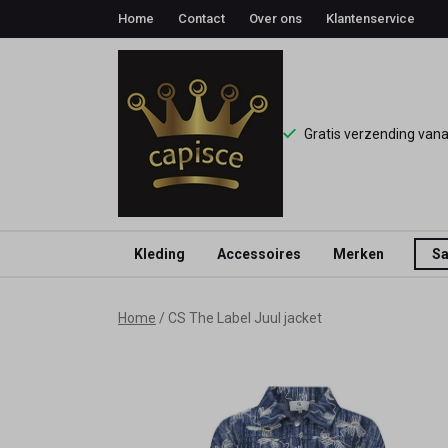
Home
Contact
Over ons
Klantenservice
Gratis verzending van
Kleding
Accessoires
Merken
Sa
CS
Home
CS The Label Juul jacket
The
Label
Juul