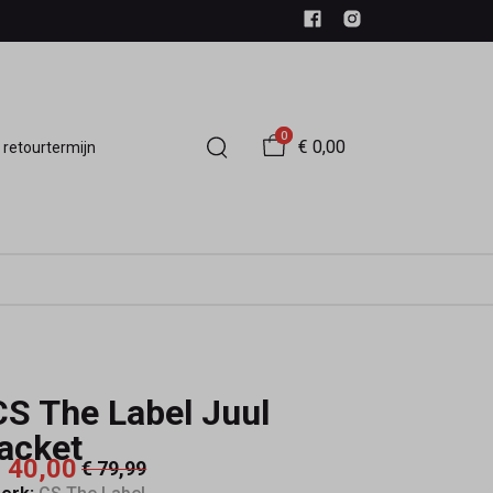
0
€ 0,00
 retourtermijn
CS The Label Juul
jacket
 40,00
€ 79,99