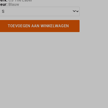
erk:
CS The Label
leur:
Blauw
TOEVOEGEN AAN WINKELWAGEN