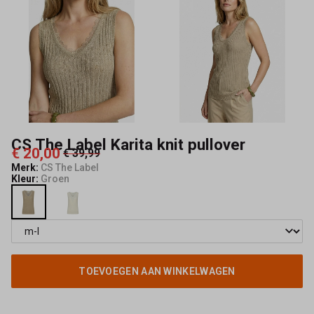
Capisce
Mode
CS The Label Karita knit pullover
€ 20,00
€ 39,99
Merk:
CS The Label
Kleur:
Groen
TOEVOEGEN AAN WINKELWAGEN