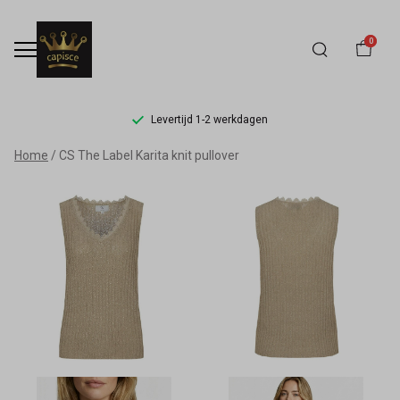
0
Levertijd 1-2 werkdagen
CS
Home
CS The Label Karita knit pullover
The
Label
Karita
knit
pullover
-