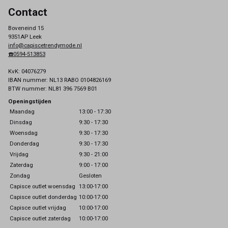
Contact
Boveneind 15
9351AP Leek
info@capiscetrendymode.nl
☎️0594-513853
KvK: 04076279
IBAN nummer: NL13 RABO 0104826169
BTW nummer: NL81 396 7569 B01
Openingstijden
Maandag
13:00 - 17:30
Dinsdag
9:30 - 17:30
Woensdag
9:30 - 17:30
Donderdag
9:30 - 17:30
Vrijdag
9:30 - 21:00
Zaterdag
9:00 - 17:00
Zondag
Gesloten
Capisce outlet woensdag
13:00-17:00
Capisce outlet donderdag
10:00-17:00
Capisce outlet vrijdag
10:00-17:00
Capisce outlet zaterdag
10:00-17:00