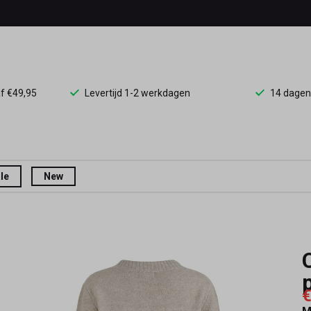
af €49,95
Levertijd 1-2 werkdagen
14 dagen
le
New
€