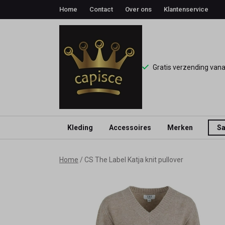
Home
Contact
Over ons
Klantenservice
Gratis verzending van
Kleding
Accessoires
Merken
Sa
CS
Home
CS The Label Katja knit pullover
The
Label
Katja