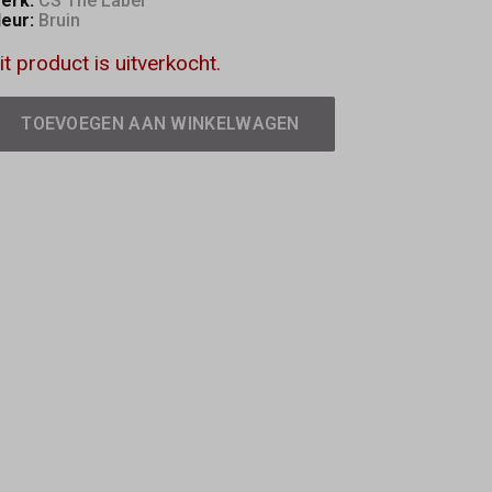
erk:
CS The Label
leur:
Bruin
it product is uitverkocht.
TOEVOEGEN AAN WINKELWAGEN