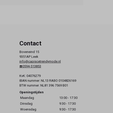
Contact
Boveneind 15
9351AP Leek
info@capiscetrendymode.nl
☎️0594-513853
KvK: 04076279
IBAN nummer: NL13 RABO 0104826169
BTW nummer: NL81 396 7569 B01
Openingstijden
Maandag
13:00 - 17:30
Dinsdag
9:30 - 17:30
Woensdag
9:30 - 17:30