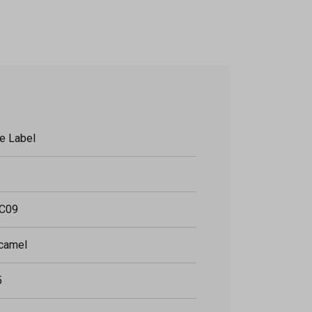
e Label
C09
 camel
5