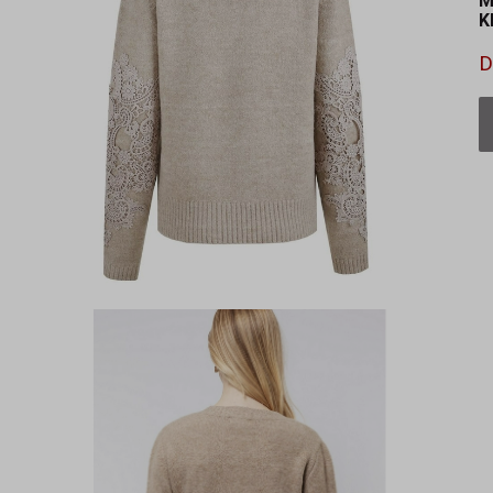
M
K
D