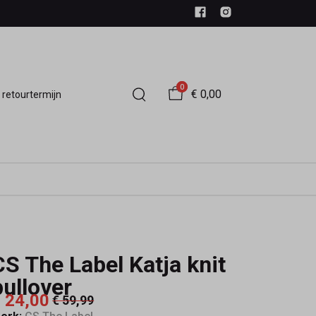
0
€ 0,00
 retourtermijn
CS The Label Katja knit
pullover
 24,00
€ 59,99