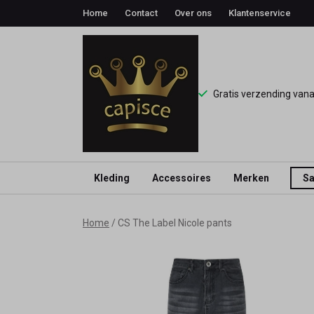
Home
Contact
Over ons
Klantenservice
Gratis verzending van
Kleding
Accessoires
Merken
Sa
CS
Home
CS The Label Nicole pants
The
Label
Nicole