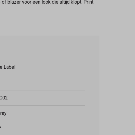
f blazer voor een look die altijd klopt. Print
e Label
C02
gray
7