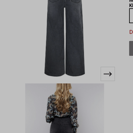
M
K
D