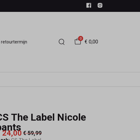
0
€ 0,00
 retourtermijn
CS The Label Nicole
pants
 24,00
€ 59,99