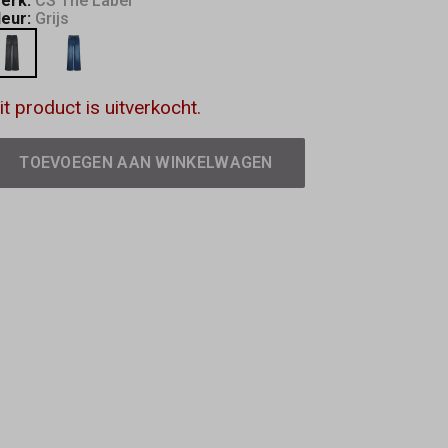
erk:
CS The Label
leur:
Grijs
it product is uitverkocht.
TOEVOEGEN AAN WINKELWAGEN