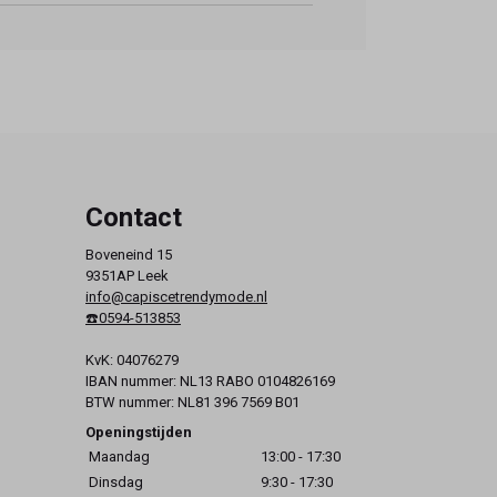
Contact
Boveneind 15
9351AP Leek
info@capiscetrendymode.nl
☎️0594-513853
KvK: 04076279
IBAN nummer: NL13 RABO 0104826169
BTW nummer: NL81 396 7569 B01
Openingstijden
Maandag
13:00 - 17:30
Dinsdag
9:30 - 17:30