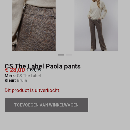
Mode
CS The Label Paola pants
€ 28,00
€ 69,99
Merk:
CS The Label
Kleur:
Bruin
Dit product is uitverkocht.
TOEVOEGEN AAN WINKELWAGEN