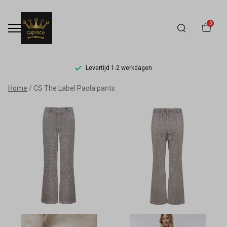
0
Levertijd 1-2 werkdagen
CS
Home
CS The Label Paola pants
The
Label
Paola
pants
-
Capisce