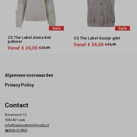
Sale
Sale
CS The Label Amira knit
CS The Label Guusje gilet
pullover
Vanaf € 24,00
€ 59,99
Vanaf € 24,00
€ 59,99
Footer
Algemene voorwaarden
Privacy Policy
Contact
Boveneind 15
9351AP Leek
info@capiscetrendymode.nl
☎️0594-513853