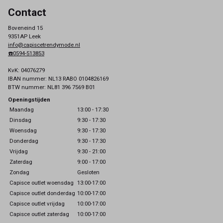
Contact
Boveneind 15
9351AP Leek
info@capiscetrendymode.nl
☎️0594-513853
KvK: 04076279
IBAN nummer: NL13 RABO 0104826169
BTW nummer: NL81 396 7569 B01
Openingstijden
Maandag
13:00 - 17:30
Dinsdag
9:30 - 17:30
Woensdag
9:30 - 17:30
Donderdag
9:30 - 17:30
Vrijdag
9:30 - 21:00
Zaterdag
9:00 - 17:00
Zondag
Gesloten
Capisce outlet woensdag
13:00-17:00
Capisce outlet donderdag
10:00-17:00
Capisce outlet vrijdag
10:00-17:00
Capisce outlet zaterdag
10:00-17:00