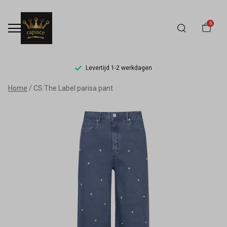
0
Levertijd 1-2 werkdagen
CS
Home
CS The Label parisa pant
The
Label
parisa
pant
-
Capisce