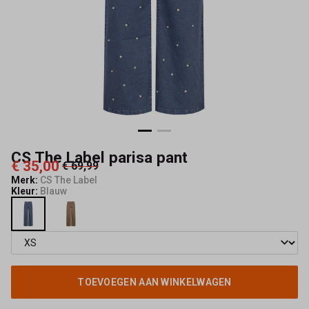
Mode
CS The Label parisa pant
€ 35,00
€ 69,99
Merk:
CS The Label
Kleur:
Blauw
TOEVOEGEN AAN WINKELWAGEN