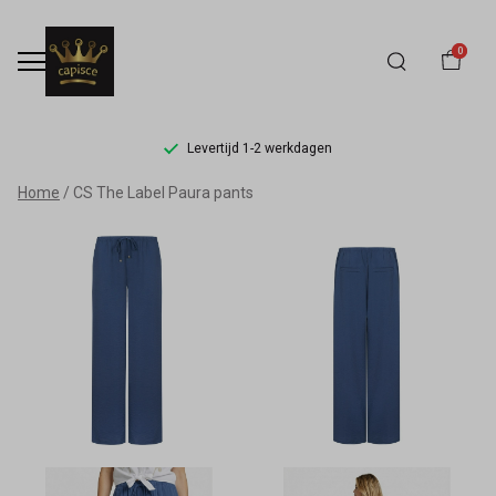
0
Levertijd 1-2 werkdagen
CS
Home
CS The Label Paura pants
The
Label
Paura
pants
-
Capisce