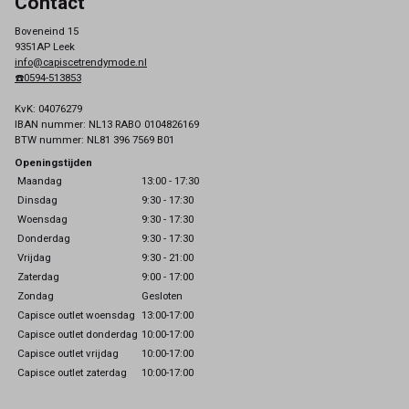
Contact
Boveneind 15
9351AP Leek
info@capiscetrendymode.nl
☎️0594-513853
KvK: 04076279
IBAN nummer: NL13 RABO 0104826169
BTW nummer: NL81 396 7569 B01
Openingstijden
Maandag
13:00 - 17:30
Dinsdag
9:30 - 17:30
Woensdag
9:30 - 17:30
Donderdag
9:30 - 17:30
Vrijdag
9:30 - 21:00
Zaterdag
9:00 - 17:00
Zondag
Gesloten
Capisce outlet woensdag
13:00-17:00
Capisce outlet donderdag
10:00-17:00
Capisce outlet vrijdag
10:00-17:00
Capisce outlet zaterdag
10:00-17:00