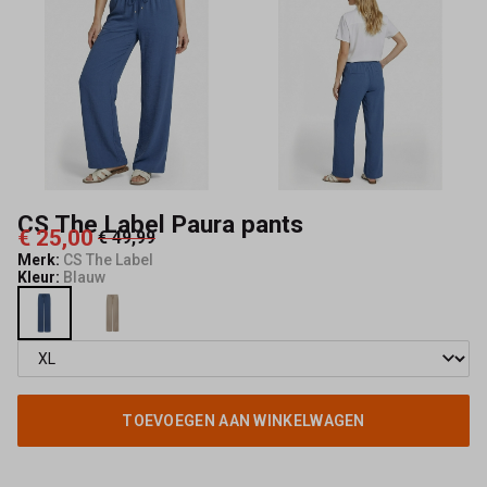
Mode
CS The Label Paura pants
€ 25,00
€ 49,99
Merk:
CS The Label
Kleur:
Blauw
TOEVOEGEN AAN WINKELWAGEN