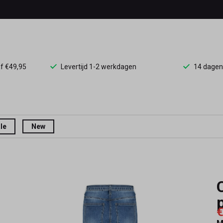
af €49,95
Levertijd 1-2 werkdagen
14 dagen
le
New
€