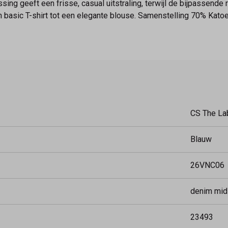
ng geeft een frisse, casual uitstraling, terwijl de bijpassende r
 een basic T-shirt tot een elegante blouse. Samenstelling 70% Kat
CS The La
Blauw
26VNC06
denim mid
23493