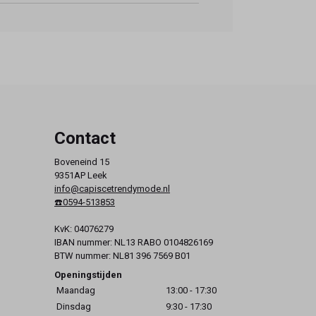
Contact
Boveneind 15
9351AP Leek
info@capiscetrendymode.nl
☎️0594-513853
KvK: 04076279
IBAN nummer: NL13 RABO 0104826169
BTW nummer: NL81 396 7569 B01
Openingstijden
Maandag
13:00 - 17:30
Dinsdag
9:30 - 17:30