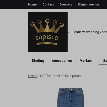
Home
Contact
Over ons
Klantenservice
Gratis verzending van
Kleding
Accessoires
Merken
Sa
CS
Home
CS The Label polinka pants
The
Label
polinka