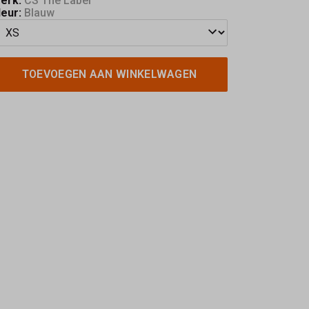
erk:
CS The Label
leur:
Blauw
TOEVOEGEN AAN WINKELWAGEN