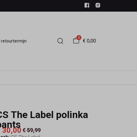
0
€ 0,00
 retourtermijn
CS The Label polinka
pants
 30,00
€ 59,99