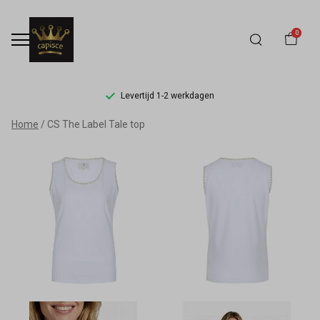
0
Levertijd 1-2 werkdagen
CS
Home
CS The Label Tale top
The
Label
Tale
top
-
Capisce