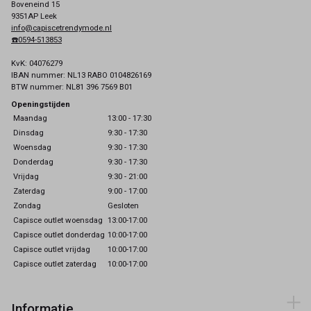
Boveneind 15
9351AP Leek
info@capiscetrendymode.nl
☎️0594-513853
KvK: 04076279
IBAN nummer: NL13 RABO 0104826169
BTW nummer: NL81 396 7569 B01
Openingstijden
Maandag
13:00 - 17:30
Dinsdag
9:30 - 17:30
Woensdag
9:30 - 17:30
Donderdag
9:30 - 17:30
Vrijdag
9:30 - 21:00
Zaterdag
9:00 - 17:00
Zondag
Gesloten
Capisce outlet woensdag
13:00-17:00
Capisce outlet donderdag
10:00-17:00
Capisce outlet vrijdag
10:00-17:00
Capisce outlet zaterdag
10:00-17:00
Informatie