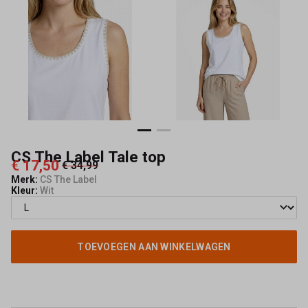
Mode
CS The Label Tale top
€ 17,50
€ 34,99
Merk:
CS The Label
Kleur:
Wit
TOEVOEGEN AAN WINKELWAGEN