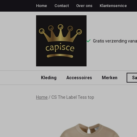
Home
Contact
Over ons
Klantenservice
Gratis verzending van
Kleding
Accessoires
Merken
Sa
CS
Home
CS The Label Tess top
The
Label
Tess