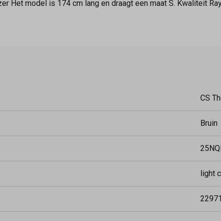
zer Het model is 174 cm lang en draagt een maat S. Kwaliteit Ra
CS Th
Bruin
25NQ
light 
2297