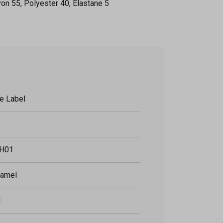
yon 55, Polyester 40, Elastane 5
e Label
H01
camel
1