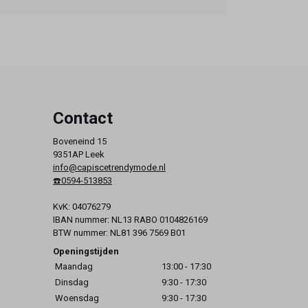
Contact
Boveneind 15
9351AP Leek
info@capiscetrendymode.nl
☎️0594-513853
KvK: 04076279
IBAN nummer: NL13 RABO 0104826169
BTW nummer: NL81 396 7569 B01
Openingstijden
Maandag
13:00 - 17:30
Dinsdag
9:30 - 17:30
Woensdag
9:30 - 17:30