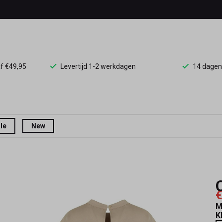
af €49,95
Levertijd 1-2 werkdagen
14 dagen
le
New
€
M
K