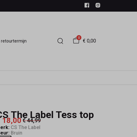
0
€ 0,00
 retourtermijn
CS The Label Tess top
 18,00
€ 44,99
erk:
CS The Label
leur:
Bruin