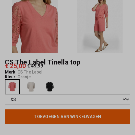
Mode
CS The Label Tinella top
€ 25,00
€ 49,99
Merk:
CS The Label
Kleur:
Oranje
TOEVOEGEN AAN WINKELWAGEN