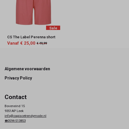
Sale
CS The Label Perenna short
Vanaf € 25,00
€ 49,99
Footer
Algemene voorwaarden
Privacy Policy
Contact
Boveneind 15
9351AP Leek
info@capiscetrendymode.nl
☎️0594-513853