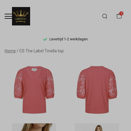
0
Levertijd 1-2 werkdagen
CS
Home
CS The Label Tinella top
The
Label
Tinella
top
-
Capisce