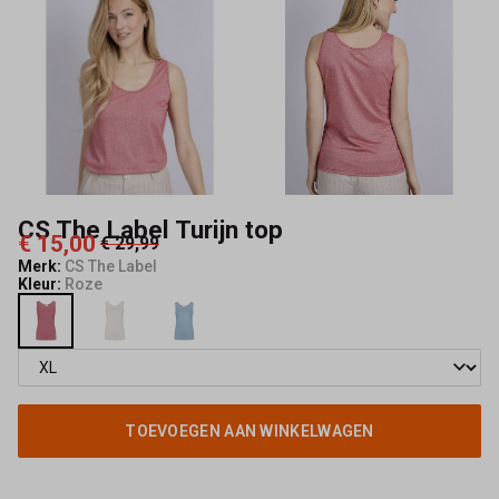
Mode
CS The Label Turijn top
€ 15,00
€ 29,99
Merk:
CS The Label
Kleur:
Roze
TOEVOEGEN AAN WINKELWAGEN