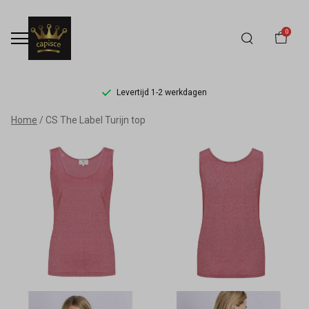
0
Levertijd 1-2 werkdagen
CS
Home
CS The Label Turijn top
The
Label
Turijn
top
-
Capisce