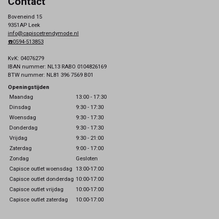
Contact
Boveneind 15
9351AP Leek
info@capiscetrendymode.nl
☎️0594-513853
KvK: 04076279
IBAN nummer: NL13 RABO 0104826169
BTW nummer: NL81 396 7569 B01
Openingstijden
Maandag
13:00 - 17:30
Dinsdag
9:30 - 17:30
Woensdag
9:30 - 17:30
Donderdag
9:30 - 17:30
Vrijdag
9:30 - 21:00
Zaterdag
9:00 - 17:00
Zondag
Gesloten
Capisce outlet woensdag
13:00-17:00
Capisce outlet donderdag
10:00-17:00
Capisce outlet vrijdag
10:00-17:00
Capisce outlet zaterdag
10:00-17:00