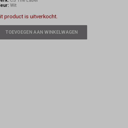
erk:
CS The Label
leur:
Wit
it product is uitverkocht.
TOEVOEGEN AAN WINKELWAGEN