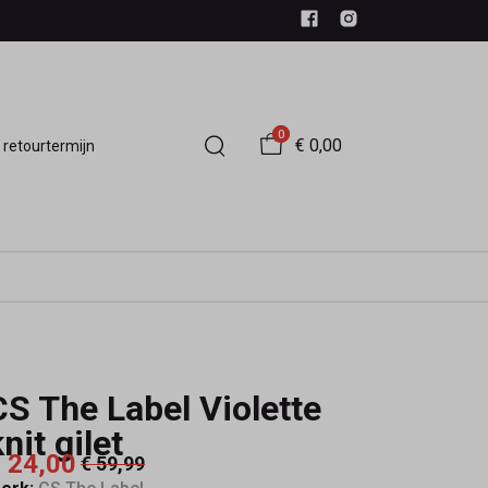
0
€ 0,00
 retourtermijn
CS The Label Violette
nit gilet
 24,00
€ 59,99