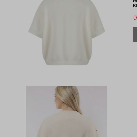
M
K
D