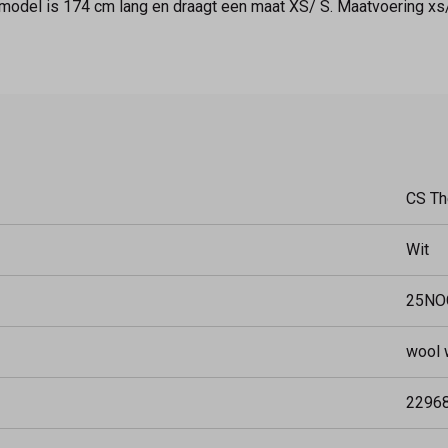
 model is 174 cm lang en draagt een maat XS/ S. Maatvoering xs/
CS Th
Wit
25NO
wool 
2296