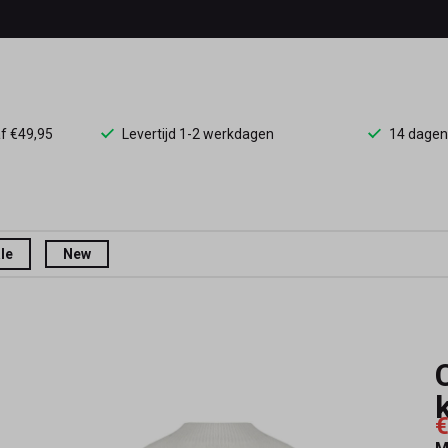
af €49,95
Levertijd 1-2 werkdagen
14 dagen
le
New
k
€