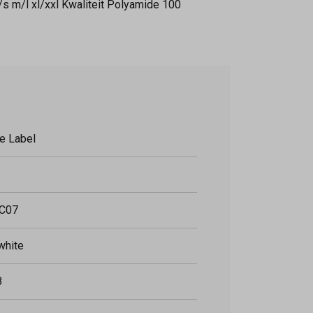
s m/l xl/xxl Kwaliteit Polyamide 100
e Label
C07
white
8