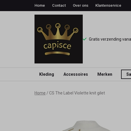
Home
Contact
Over ons
Klantenservice
Gratis verzending van
Kleding
Accessoires
Merken
Sa
CS
Home
CS The Label Violette knit gilet
The
Label
Violette