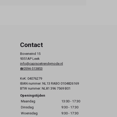
Contact
Boveneind 15
9351AP Leek
info@capiscetrendymode.nl
☎️0594-513853
KvK: 04076279
IBAN nummer: NL13 RABO 0104826169
BTW nummer: NL81 396 7569 B01
Openingstijden
Maandag
13:00 - 17:30
Dinsdag
9:30 - 17:30
Woensdag
9:30 - 17:30