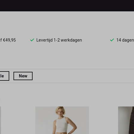
af €49,95
Levertijd 1-2 werkdagen
14 dagen
le
New
n