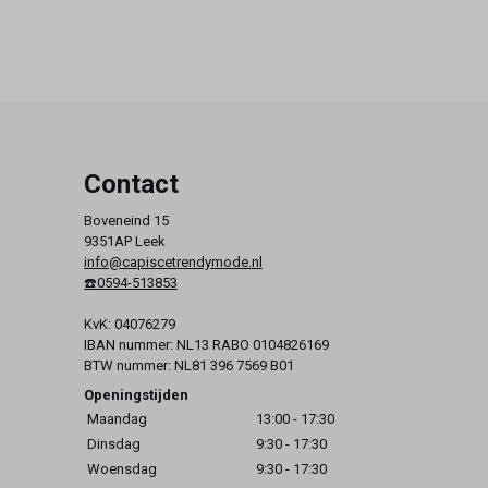
Contact
Boveneind 15
9351AP Leek
info@capiscetrendymode.nl
☎️0594-513853
KvK: 04076279
IBAN nummer: NL13 RABO 0104826169
BTW nummer: NL81 396 7569 B01
Openingstijden
Maandag
13:00 - 17:30
Dinsdag
9:30 - 17:30
Woensdag
9:30 - 17:30