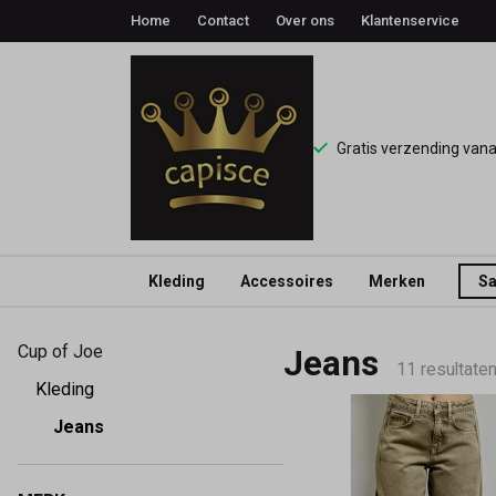
Home
Contact
Over ons
Klantenservice
Gratis verzending van
Kleding
Accessoires
Merken
Sa
Cup
Cup of Joe
Jeans
of
11 resultate
Kleding
Joe
Jeans
-