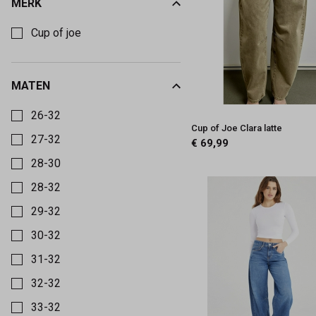
MERK
Kies een Merk om op te filteren
Capisce
Cup of joe
Mode
MATEN
Kies een Maten om op te filteren
26-32
Cup of Joe Clara latte
27-32
€ 69,99
28-30
28-32
29-32
30-32
31-32
32-32
33-32