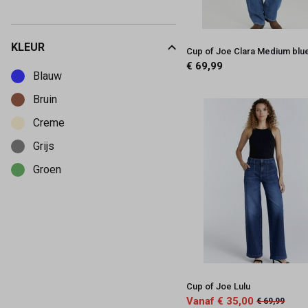
34-32
XS
KLEUR
Cup of Joe Clara Medium blu
Kies een Kleur om op te filteren
S
€ 69,99
Blauw
M
Bruin
L
Creme
XL
Grijs
Groen
Cup of Joe Lulu
Vanaf € 35,00
€ 69,99