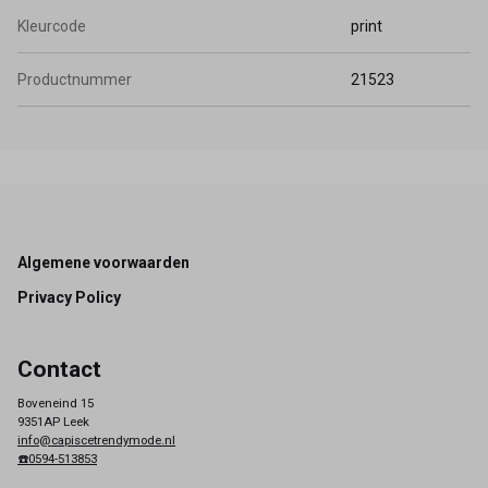
Kleurcode
print
Productnummer
21523
Footer
Algemene voorwaarden
Privacy Policy
Contact
Boveneind 15
9351AP Leek
info@capiscetrendymode.nl
☎️0594-513853