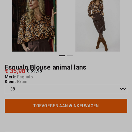
Esqualo Blouse animal lans
€ 35,98
€ 89,95
Merk:
Esqualo
Kleur:
Bruin
TOEVOEGEN AAN WINKELWAGEN