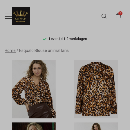
0
Levertijd 1-2 werkdagen
Esqualo
Home
Esqualo Blouse animal lans
Blouse
animal
lans
-
Capisce
Mode