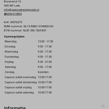
Boveneind 15
9351AP Leek
info@capiscetrendymode.nl
☎️0594-513853
KvK: 04076279
IBAN nummer: NL13 RABO 0104826169
BTW nummer: NL81 396 7569 B01
Openingstijden
Maandag
13:00 - 17:30
Dinsdag
9:30 - 17:30
Woensdag
9:30 - 17:30
Donderdag
9:30 - 17:30
Vrijdag
9:30 - 21:00
Zaterdag
9:00 - 17:00
Zondag
Gesloten
Capisce outlet woensdag
13:00-17:00
Capisce outlet donderdag
10:00-17:00
Capisce outlet vrijdag
10:00-17:00
Capisce outlet zaterdag
10:00-17:00
Informatie