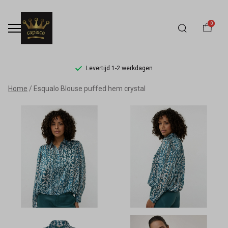
0
Levertijd 1-2 werkdagen
Esqualo
Home
Esqualo Blouse puffed hem crystal
Blouse
puffed
hem
crystal
-
Capisce