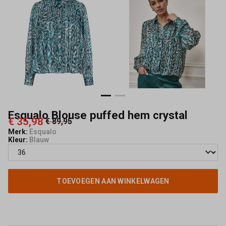
Mode
Esqualo Blouse puffed hem crystal
€ 35,98
€ 89,95
Merk:
Esqualo
Kleur:
Blauw
TOEVOEGEN AAN WINKELWAGEN