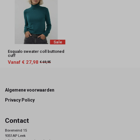
Sale
Esqualo sweater coll buttoned
cuff
Vanaf € 27,98
€ 69,95
Footer
Algemene voorwaarden
Privacy Policy
Contact
Boveneind 15
9351AP Leek