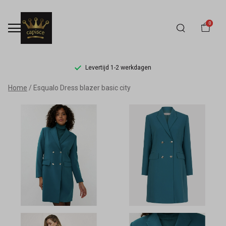
0
Levertijd 1-2 werkdagen
Esqualo
Home
Esqualo Dress blazer basic city
Dress
blazer
basic
city
-
Capisce