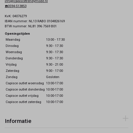
info@capiscetrendymode.nl
☎️0594-513853
KvK: 04076279
IBAN nummer: NL13 RABO 0104826169
BTW nummer: NL81 396 7569 B01
Openingstijden
Maandag
13:00 - 17:30
Dinsdag
9:30 - 17:30
Woensdag
9:30 - 17:30
Donderdag
9:30 - 17:30
Vrijdag
9:30 - 21:00
Zaterdag
9:00 - 17:00
Zondag
Gesloten
Capisce outlet woensdag
13:00-17:00
Capisce outlet donderdag
10:00-17:00
Capisce outlet vrijdag
10:00-17:00
Capisce outlet zaterdag
10:00-17:00
Informatie