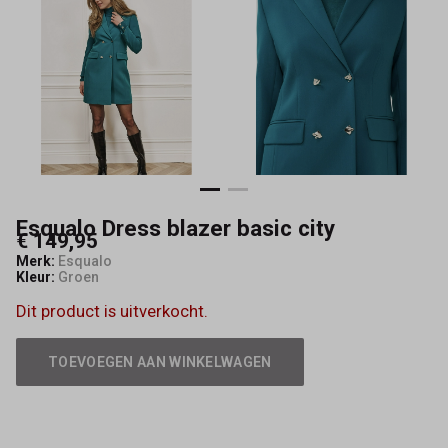
Mode
Esqualo Dress blazer basic city
€ 149,95
Merk:
Esqualo
Kleur:
Groen
Dit product is uitverkocht.
TOEVOEGEN AAN WINKELWAGEN