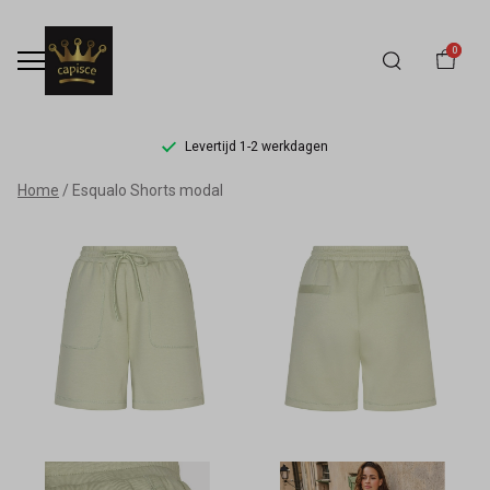
0
Levertijd 1-2 werkdagen
Esqualo
Home
Esqualo Shorts modal
Shorts
modal
-
Capisce
Mode