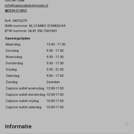
9351AP Leek
info@capiscetrendymode.nl
☎️0594-513853
KvK: 04076279
IBAN nummer: NL13 RABO 0104826169
BTW nummer: NL81 396 7569 B01
Openingstijden
Maandag
13:00 - 17:30
Dinsdag
9:30 - 17:30
Woensdag
9:30 - 17:30
Donderdag
9:30 - 17:30
Vrijdag
9:30 - 21:00
Zaterdag
9:00 - 17:00
Zondag
Gesloten
Capisce outlet woensdag
13:00-17:00
Capisce outlet donderdag
10:00-17:00
Capisce outlet vrijdag
10:00-17:00
Capisce outlet zaterdag
10:00-17:00
Informatie