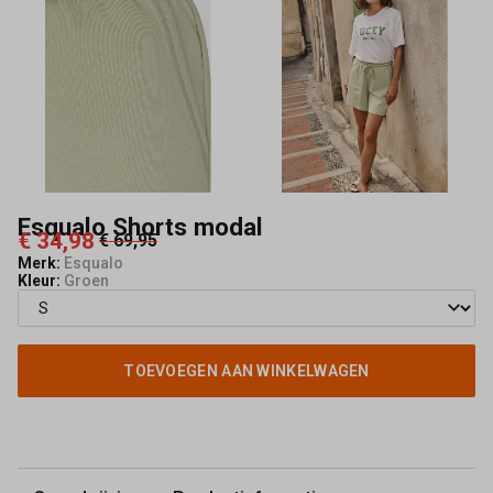
Esqualo Shorts modal
€ 34,98
€ 69,95
Merk:
Esqualo
Kleur:
Groen
TOEVOEGEN AAN WINKELWAGEN